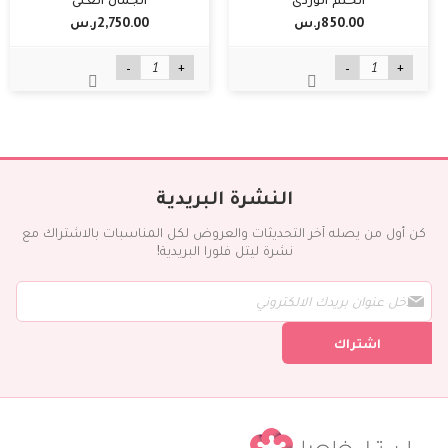
850.00ر.س‏
2,750.00ر.س‏
-
+
-
+
النشرة البريدية