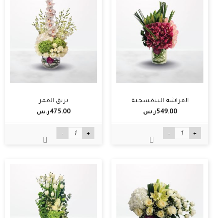
الفراشة البنفسجية
بريق القمر
549.00ر.س‏
475.00ر.س‏
-
+
-
+