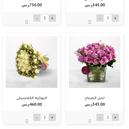
345.00ر.س‏
750.00ر.س‏
-
+
-
+
لحن الصباح
البوكيه الكلاسيكي
345.00ر.س‏
460.00ر.س‏
-
+
-
+