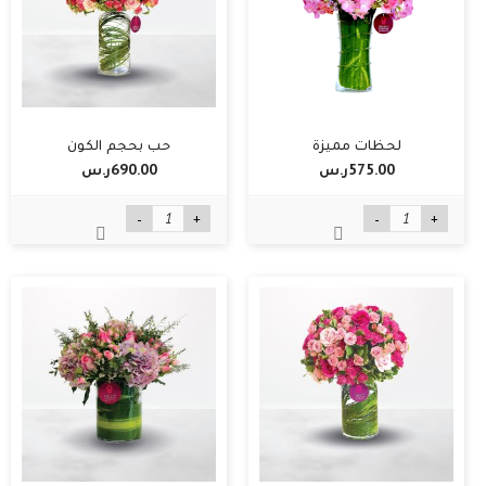
لحظات مميزة
حب بحجم الكون
575.00ر.س‏
690.00ر.س‏
-
+
-
+