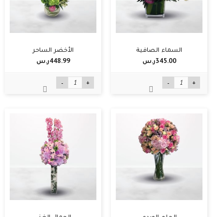
السماء الصافية
الأخضر الساحر
345.00ر.س‏
448.99ر.س‏
-
+
-
+
الحلم الوردي
الجمال الغني