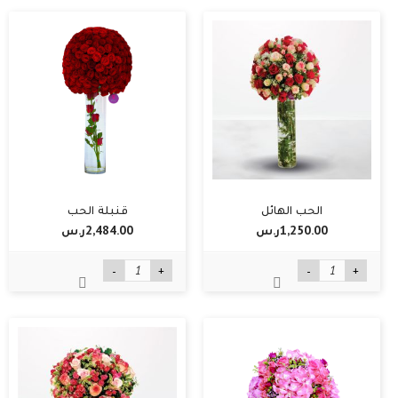
الحب الهائل
قنبلة الحب
1,250.00ر.س‏
2,484.00ر.س‏
-
+
-
+