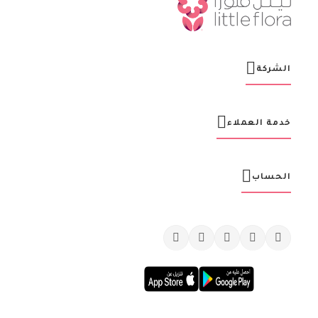
كن أول من يصله آخر التحديثات والعروض لكل المناسبات بالاشتراك مع
نشرة ليتل فلورا البريدية!
س
ج
ل
اشتراك
ف
ي
ن
ش
ر
ت
ن
ا
ا
ل
ب
ر
الشركة
ي
د
ي
ة
خدمة العملاء
: