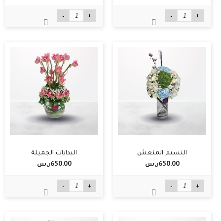
-
+
-
+
النسيم المنعش
البدايات الجميلة
650.00ر.س‏
650.00ر.س‏
-
+
-
+