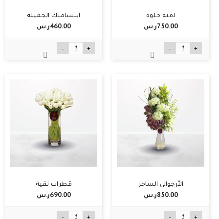
لفتة حلوة
ابتسامتك الجميلة
750.00ر.س‏
460.00ر.س‏
-
+
-
+
الأرجواني الساحر
قطرات نقية
850.00ر.س‏
690.00ر.س‏
-
+
-
+