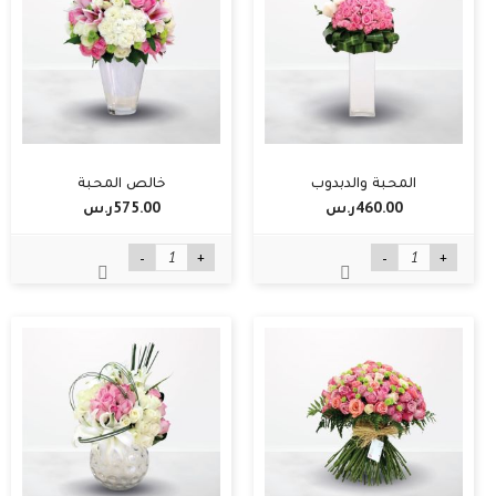
المحبة والدبدوب
خالص المحبة
460.00ر.س‏
575.00ر.س‏
-
+
-
+