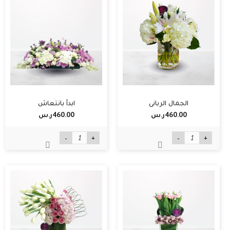
الجمال الرباني
ابدأ بانتعاش
460.00ر.س‏
460.00ر.س‏
-
+
-
+