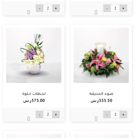
-
+
-
+
ضوء الحديقة
لحظات حلوة
333.50ر.س‏
575.00ر.س‏
-
+
-
+