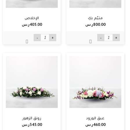
متيّم بكِ
الإخلاص
800.00ر.س‏
405.00ر.س‏
-
+
-
+
عبق الورود
رونق الزهور
460.00ر.س‏
345.00ر.س‏