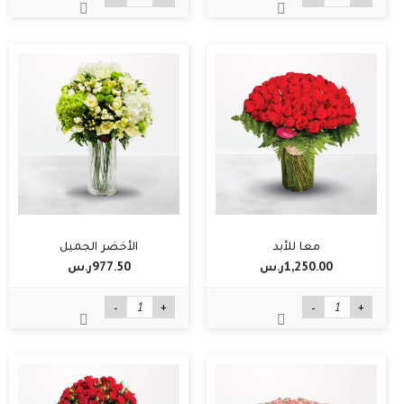
معا للأبد
الأخضر الجميل
1,250.00ر.س‏
977.50ر.س‏
-
+
-
+