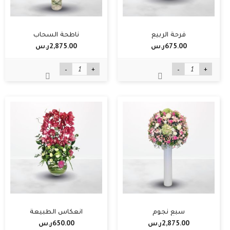
فرحة الربيع
ناطحة السحاب
675.00ر.س‏
2,875.00ر.س‏
-
+
-
+
سبع نجوم
انعكاس الطبيعة
2,875.00ر.س‏
650.00ر.س‏