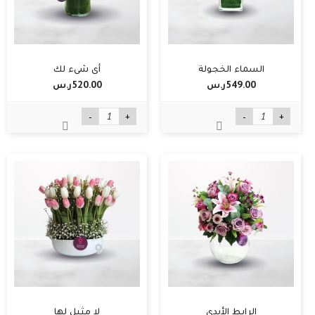
السماء الخجولة
أي شيء لك
549.00ر.س‏
520.00ر.س‏
-
+
-
+
الرابط الأبدي
لا مثيل لها