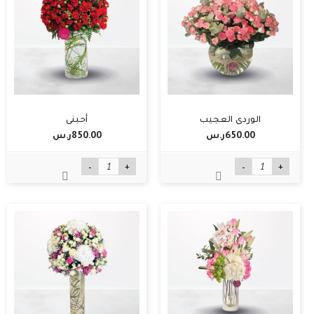
الوردي العجيب
أحبني
650.00ر.س‏
850.00ر.س‏
-
+
-
+