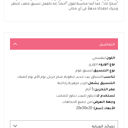
"شكرًا لك"، كما أنما مناسبة لقول "أحبك". إنه بالفعل تنسيق ملفت للنظر
ويترك انطباعًا مذهلاً في أي مكان.
التفاصيل
المزيد
بنفسجي
من
جوري
المعلومات
تنسيق فوم
اشتياق, بيت جديد, خطوبة, شكر جزيل, يوم الأم, يوم الميلاد
كرت, مزهرية زجاجية
5 أيام
ديكور للبيت, ديكور للمكتب
من جميع الاتجاهات
20x30x20
نصائح العناية