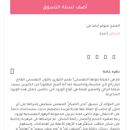
أضف لسلة التسوق
المنتج متوفر أيضا في:
الرياض
جدة
نظره عامة
كم هي جميلة بلونها البنفسجي! يعتبر الجوري باللون البنفسجي الفاتح
خيار رائع لأي مناسبة رومانسية. كما أنه أصبح مطلوباً من الكثيرين بسبب
شكله الراقي والمميز. قليلة هي أنواع الورود التي تنافس جمال هذه الورود
الشاعرية.
من المؤكد أن تنسيق "لحن الصباح" المنعش سيُضفي إشراقة على أي
منزل أو مكتب أو حفلة. إنها هدية فريدة بتصميم حديث ستساعدك حتماً
على الاحتفال بيوم خاص. قمنا بتزيين مجموعة الزهور البنفسجية بورود
زينة صغيرة الحجم وأغصان رائعة الشكل، ثم عرضناها في مزهرية زجاجية
على شكل مكعّب. سَتُعَبِّر هذه الأزهار الأنيقة عن اهتمامك، وستقوم
بإيصال رسائل دافئة مثل"اشتقت لك" و "يوم ميلاد سعيد" و "تهانينا" و