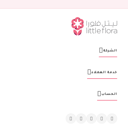
ن
ش
ر
ت
ن
ا
ا
ل
ب
ر
الشركة
ي
د
ي
ة
خدمة العملاء
:
الحساب