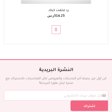
رد فلفت كيك
316.25ر.س‏
النشرة البريدية
كن أول من يصله آخر التحديثات والعروض لكل المناسبات بالاشتراك مع
نشرة ليتل فلورا البريدية!
س
ج
ل
اشتراك
ف
ي