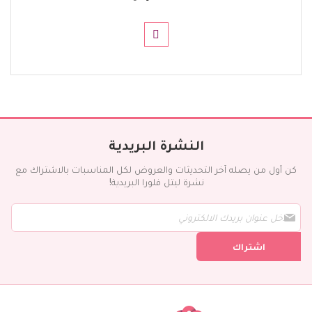
النشرة البريدية
كن أول من يصله آخر التحديثات والعروض لكل المناسبات بالاشتراك مع
نشرة ليتل فلورا البريدية!
س
ج
ل
اشتراك
ف
ي
ن
ش
ر
ت