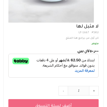
تخطي
لا مثيل لها
إلى
LF-1667
SKU
بداية
معرض
كن أول من يراجع هذا المنتج
الصور
متوفر
٧٥٠٫٠٠ر.س‏
-
+
أضف لسلة التسوق