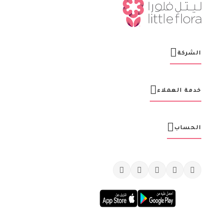
ن
ا
ا
ل
ب
ر
الشركة
ي
د
ي
ة
خدمة العملاء
:
الحساب