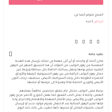
المنتج متوفر أيضا في:
الرياض
جدة
نظره عامة
فاجئ أختك أو والدتك أو أي أنثى مهمة في حياتك بإرسال هذه الهدية
المنعشة من زهور التوليب. من المؤكد أن هذا التنسيق المبهر من الزهور
النضرة سَيُنير يومها وينقل رسالتك الدافئة بكل بساطة وروعة. يَبرز
جمال زهور التوليب الرائعة من بين زهور الجبسوفيلا الرقيقة والأوراق
الخضراء الطويلة داخل وعاء السيراميك الأبيض. ستضيف درجات اللون
الأبيض والوردي الناعمة نقاءًا وهدوءًا إلى غرفتها أو مكتبها.
يرتبط معنى التوليب بشكل عام بتعلق شخصين عاطفياً ببعضهم
البعض؛ ولكنه لا يمثل الحب العميق كما يفعل الجوري الأحمر. مزيج زهور
التوليب الوردي والأبيض يرمز للأفكار المبهجة والاهتمام والاحترام. ولذا
فإنها تعتبر الزهور المثالية عند الاحتفال بقدوم مولود جديد أو لإرسال
أمنيات بالشفاء العاجل أو لتخبرها بأنها خطرت على بالك ذلك اليوم.