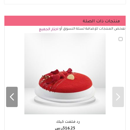
منتجات ذات الصلة
تفحص المنتجات للإضافة لسلة التسوق أو
اختار الجميع
أضف
لسلة
التسوق
رد فلفت كيك
316.25ر.س‏