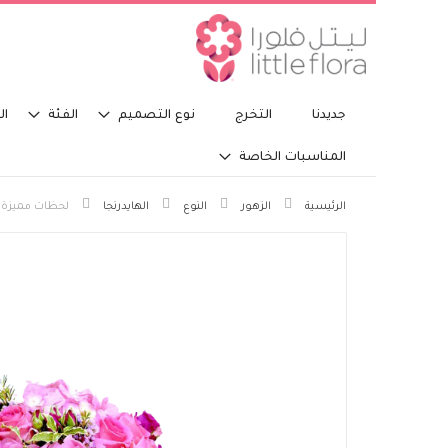
جديدنا
التخرج
نوع التصميم
الفئة
ال
المناسبات الخاصة
الرئيسية
الزهور
النوع
الهايدرنجا
لحظات مميزة
انتقل
إلى
النهاية
معرض
الصور