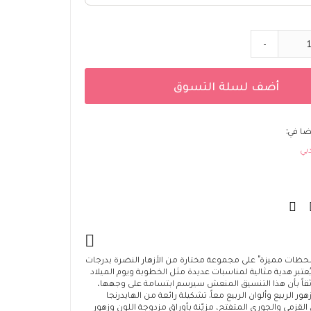
-
أضف لسلة التسوق
ضا في:
بي
حظات مميزة" على مجموعة مختارة من الأزهار النضرة بدرجات
يُعتبر هدية مثالية لمناسبات عديدة مثل الخطوبة ويوم الميلاد
اثقاً بأن هذا التنسيق المنعش سيرسم ابتسامة على وجهها،
ر الربيع وألوان الربيع معاً. تشكيلة رائعة من الهايدرنجا
 القزمي والجوري المتفتح، مزيّنة بأوراق مزدوجة اللون وزهور