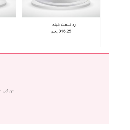
رد فلفت كيك
316.25ر.س‏
كن أول م