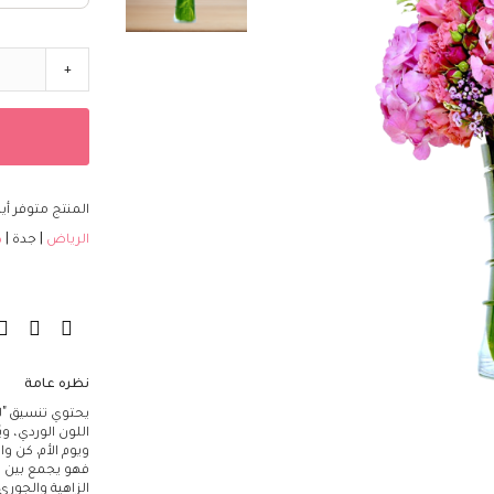
الزهور
اللون
+
أحمر
أصفر
أرجواني
برتقالي
أبيض
المنتج متوفر أي
أزرق
الرياض
جدة
د
وردي
قرنفلي
أخضر
مختلط
النوع
نظره عامة
التوليب
يحتوي تنسيق "ل
الكالا
اللون الوردي، و
الزنبق
ويوم الأم. كن و
فهو يجمع بين زهو
الأوركيد
الزاهية والجوري