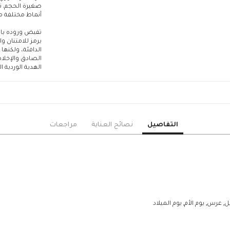
الجوري
صغيرة الحجم. ت
أنماط مختلفة من
البيبي جوري
القرنفل
تفيض وروده بالأ
يرمز للامتنان وا
الخزامى
الدافئة، ولكنها
الأستوما
الصادق والإخلا
الهدية الوردية الخ
الهايدرنجا
دوار الشمس
السيمبيديوم
الجيبسوفيلا
التفاصيل
الأقحوان
نصائح العناية
مراجعات
ورود منوعة
الهدايا
ورد وهدايا
ورد مع شوكليت
إضافات
 عرس, يوم الأم, يوم الميلاد
شوكولاته
بالونات