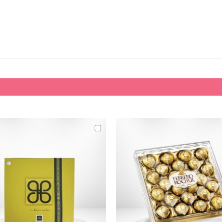
كيك
Flora Dates
المناسبات
يوم الميلاد
تمنيات بالشفاء
ذكرى الزواج
مولود جديد
الزواج
بيت جديد
تهاني و تبريكات
أضف
الشكر الجزيل
لسلة
الخطوبة
ق
التسوق
أطيب الأمنيات
الاشتياق
المناسبات الخاصة
اليوم الوطني السعودي
يوم الحب
اليوم العالمي للمرأة