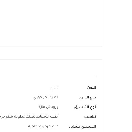
تخطي
إلى
بداية
معرض
الصور
المزيد
اللون
وردي
من
المعلومات
نوع الورود
الهايدرنجا, جوري
نوع التنسيق
ورود في فازة
تناسب
أطيب الأمنيات, تهنئة, خطوبة, شكر جزيل,
التنسيق يشمل
كرت, مزهرية زجاجية