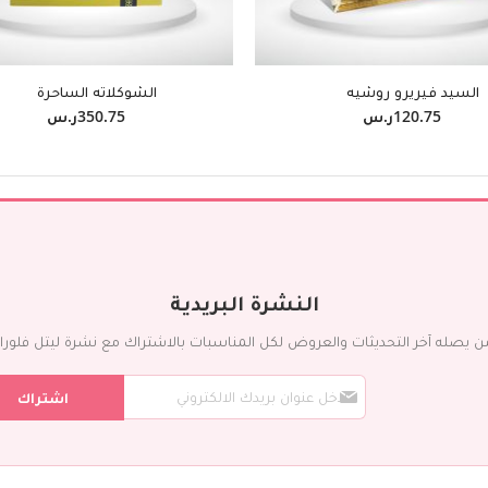
عيد الفطر
يوم تأسيس المملكة
يوم المعلم
السيد فيريرو روشيه
الشوكلاته الساحرة
العودة للمدارس
120.75ر.س‏
350.75ر.س‏
يوم الأب
عيد الأضحى
رمضان
يوم الأم
النشرة البريدية
ن يصله آخر التحديثات والعروض لكل المناسبات بالاشتراك مع نشرة ليتل فلورا ال
س
اشتراك
ج
ل
ف
ي
ن