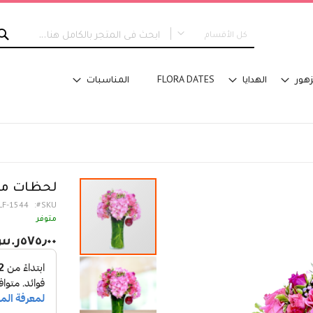
كل الأقسام
كل الأقسام
زهور
الهدايا
FLORA DATES
المناسبات
جديدنا
التخرج
نوع التصميم
باقات اليد
تنسيق في سلة
تنسيق فازة - مع ماء
لحظات مم
تنسيق فازة - على اسفنج
LF-1544
SKU
تنسيق للطاولة
متوفر
اكسسوارات تلبس
٥٧٥٫٠٠ر.س‏
تصاميم خاصة
الفئة
مؤسسات
تصاميم فاخرة