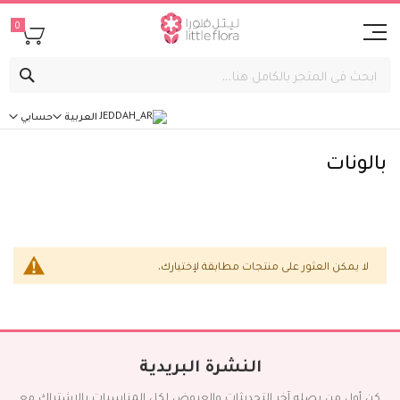
0
بحث
العربية
حسابي
بالونات
لا يمكن العثور على منتجات مطابقة لإختيارك.
النشرة البريدية
كن أول من يصله آخر التحديثات والعروض لكل المناسبات بالاشتراك مع