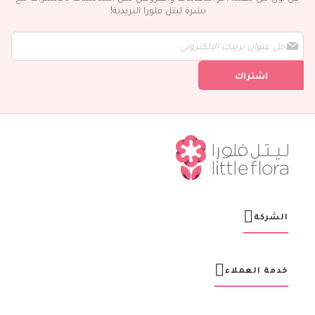
نشرة ليتل فلورا البريدية!
س
ج
ل
اشتراك
ف
ي
ن
ش
ر
ت
ن
ا
ا
ل
ب
ر
الشركة
ي
د
ي
ة
خدمة العملاء
: