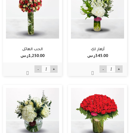
أزهار لكِ
الحب الهائل
345.00ر.س‏
1,250.00ر.س‏
-
+
-
+