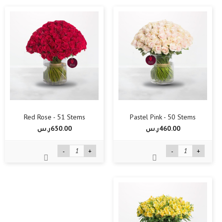
Red Rose - 51 Stems
Pastel Pink - 50 Stems
460.00ر.س‏
650.00ر.س‏
-
+
-
+