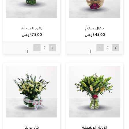
جمال صارخ
زهور الحديقة
345.00ر.س‏
475.00ر.س‏
-
+
-
+
الزنابق الرشيقة
كن جريئا