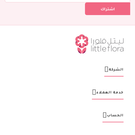
ل
اشتراك
ف
ي
ن
ش
ر
ت
ن
ا
ا
ل
ب
ر
الشركة
ي
د
ي
ة
خدمة العملاء
:
الحساب