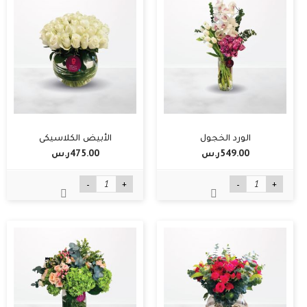
الورد الخجول
الأبيض الكلاسيكي
549.00ر.س‏
475.00ر.س‏
-
+
-
+