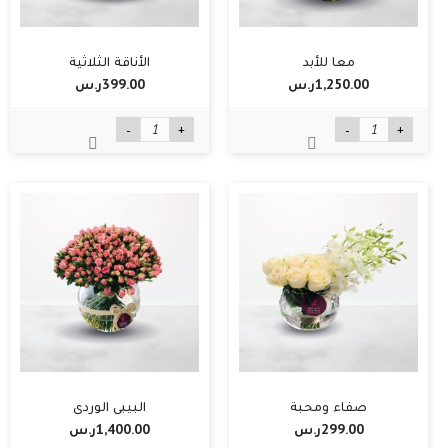
معا للأبد
الأناقة الثلاثية
1,250.00ر.س‏
399.00ر.س‏
-
+
-
+
صفاء ومحبة
البيبي الوردي
299.00ر.س‏
1,400.00ر.س‏