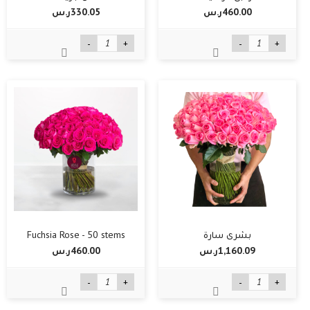
460.00ر.س‏
330.05ر.س‏
-
+
-
+
بشرى سارة
Fuchsia Rose - 50 stems
1,160.09ر.س‏
460.00ر.س‏
-
+
-
+