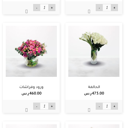
-
+
-
+
الحالمة
ورود وفراشات
475.00ر.س‏
460.00ر.س‏
-
+
-
+