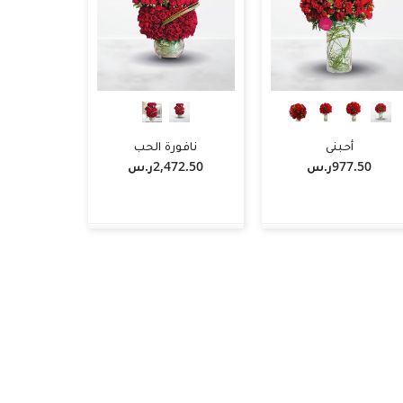
أحبني
نافورة الحب
977.50ر.س‏
2,472.50ر.س‏
-
+
أضف لسلة التسوق
أضف لسلة التسوق