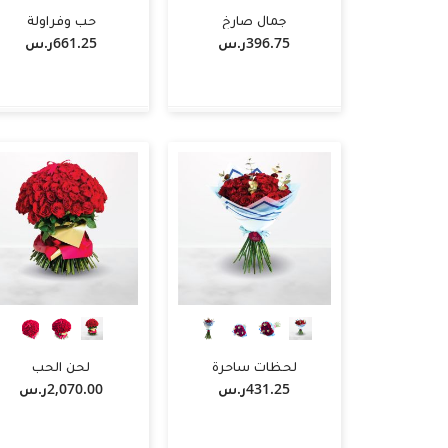
جمال صارخ
حب وفراولة
396.75ر.س‏
661.25ر.س‏
+
-
+
-
+
أضف لسلة التسوق
أضف لسلة التسوق
لحظات ساحرة
لحن الحب
431.25ر.س‏
2,070.00ر.س‏