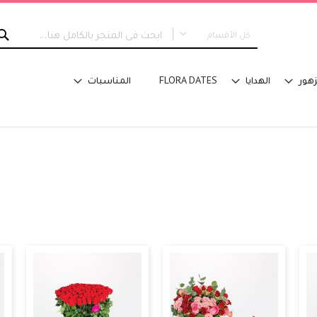
كل الأقسام
كل الأقسام
زهور
الهدايا
FLORA DATES
المناسبات
جديدنا
التخرج
نوع التصميم
مسكة عروس
باقات اليد
تنسيق في سلة
تنسيق فازة - مع ماء
تنسيق فازة - على اسفنج
تنسيق للطاولة
تنسيق على صينية
اكسسوارات تلبس
تصاميم خاصة
الفئة