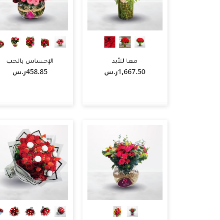
معا للأبد
الإحساس بالحب
1,667.50ر.س‏
458.85ر.س‏
+
-
+
-
+
أضف لسلة التسوق
أضف لسلة التسوق