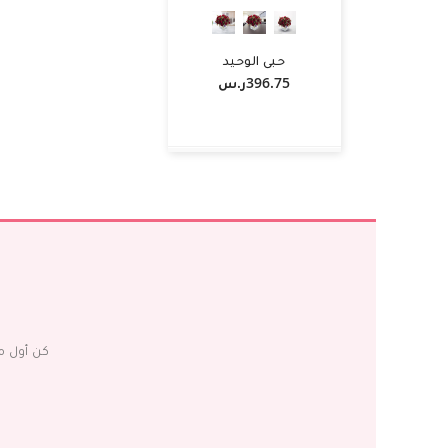
حبي الوحيد
396.75ر.س‏
-
+
أضف لسلة التسوق
كن أول م