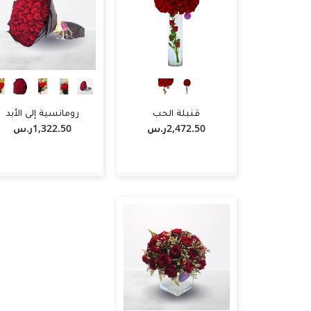
قنبلة الحب
رومانسية إلى الأبد
2,472.50ر.س‏
1,322.50ر.س‏
+
-
+
-
+
أضف لسلة التسوق
أضف لسلة التسوق