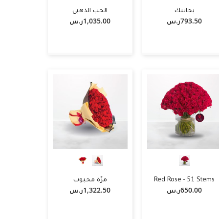
بجانبك
الحب الذهبي
793.50ر.س‏
1,035.00ر.س‏
-
+
أضف لسلة التسوق
أضف لسلة التسوق
Red Rose - 51 Stems
مرّة محبوب
650.00ر.س‏
1,322.50ر.س‏