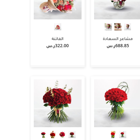
مشاعر السعادة
الفاتنة
688.85ر.س‏
322.00ر.س‏
-
+
أضف لسلة التسوق
أضف لسلة التسوق