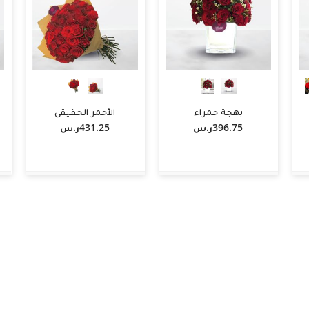
المناسبات الخاصة
اليوم الوطني السعودي
يوم الحب
اليوم العالمي للمرأة
عيد الفطر
يوم تأسيس المملكة
بهجة حمراء
الأحمر الحقيقي
يوم المعلم
396.75ر.س‏
431.25ر.س‏
العودة للمدارس
يوم الأب
عيد الأضحى
-
+
-
+
-
رمضان
أضف لسلة التسوق
أضف لسلة التسوق
يوم الأم