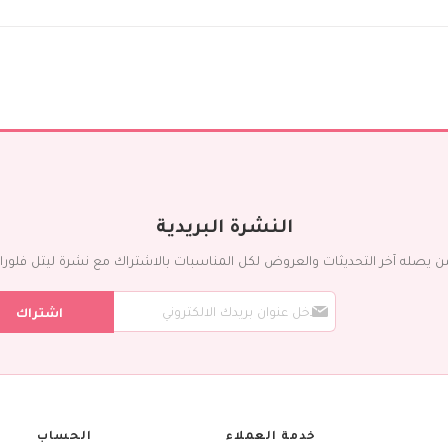
مؤسسات
تصاميم فاخرة
الزهور
اللون
أحمر
أصفر
أرجواني
برتقالي
أبيض
النشرة البريدية
أزرق
ن يصله آخر التحديثات والعروض لكل المناسبات بالاشتراك مع نشرة ليتل فلورا ال
وردي
قرنفلي
س
اشتراك
ج
أخضر
ل
مختلط
ف
ي
النوع
ن
التوليب
ش
ر
الكالا
خدمة العملاء
الحساب
ت