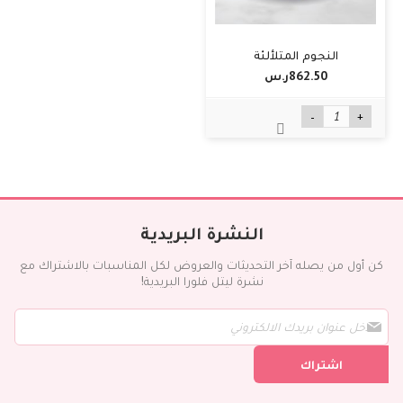
النجوم المتلألئة
862.50ر.س‏
-
+
النشرة البريدية
كن أول من يصله آخر التحديثات والعروض لكل المناسبات بالاشتراك مع
نشرة ليتل فلورا البريدية!
س
ج
ل
اشتراك
ف
ي
ن