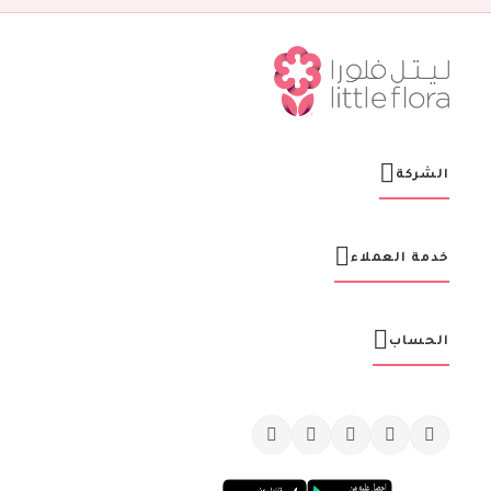
ش
ر
ت
ن
ا
ا
ل
ب
ر
الشركة
ي
د
ي
ة
خدمة العملاء
:
الحساب