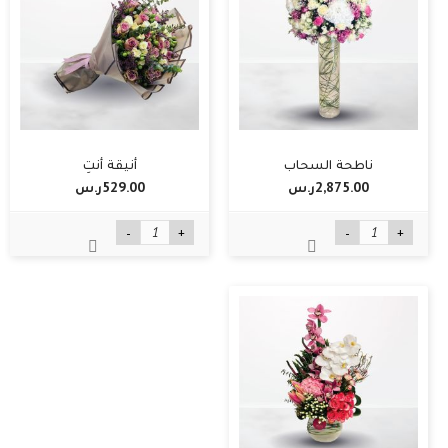
ناطحة السحاب
أنيقة أنتِ
2,875.00ر.س‏
529.00ر.س‏
-
+
-
+