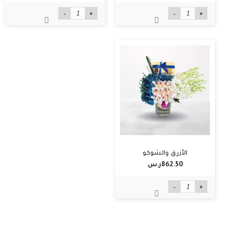
-
+
-
+
الأزرق والشوكو
862.50ر.س‏
-
+