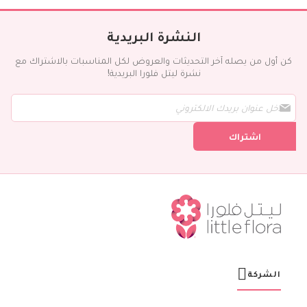
النشرة البريدية
كن أول من يصله آخر التحديثات والعروض لكل المناسبات بالاشتراك مع
نشرة ليتل فلورا البريدية!
س
ج
ل
اشتراك
ف
ي
ن
ش
ر
ت
ن
ا
ا
ل
ب
ر
الشركة
ي
د