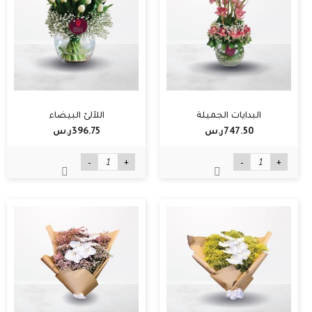
البدايات الجميلة
اللآلئ البيضاء
747.50ر.س‏
396.75ر.س‏
-
+
-
+