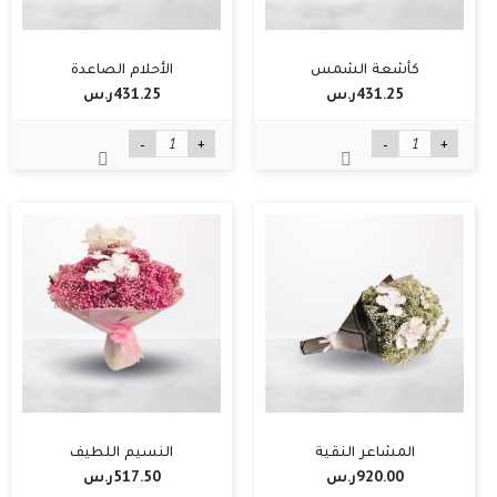
كأشعة الشمس
الأحلام الصاعدة
431.25ر.س‏
431.25ر.س‏
-
+
-
+
المشاعر النقية
النسيم اللطيف
920.00ر.س‏
517.50ر.س‏