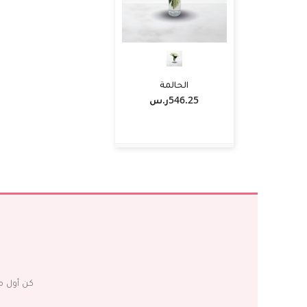
الحالمة
546.25ر.س‏
-
+
أضف لسلة التسوق
كن أول م