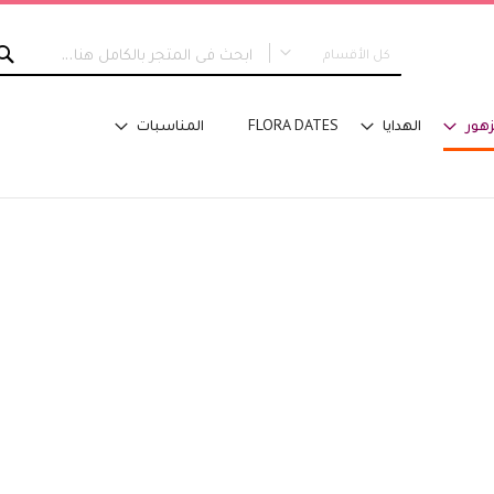
كل الأقسام
كل الأقسام
زهور
الهدايا
FLORA DATES
المناسبات
جديدنا
التخرج
نوع التصميم
مسكة عروس
باقات اليد
تنسيق في سلة
تنسيق فازة - مع ماء
تنسيق فازة - على اسفنج
تنسيق للطاولة
تنسيق على صينية
اكسسوارات تلبس
تصاميم خاصة
الفئة