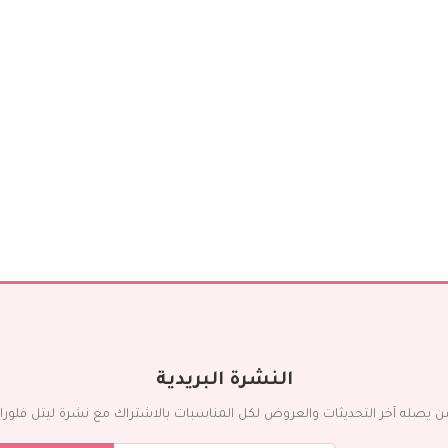
مؤسسات
تصاميم فاخرة
الزهور
اللون
أحمر
أصفر
أرجواني
برتقالي
أبيض
أزرق
وردي
قرنفلي
أخضر
مختلط
النوع
النشرة البريدية
التوليب
ن يصله آخر التحديثات والعروض لكل المناسبات بالاشتراك مع نشرة ليتل فلورا ال
الكالا