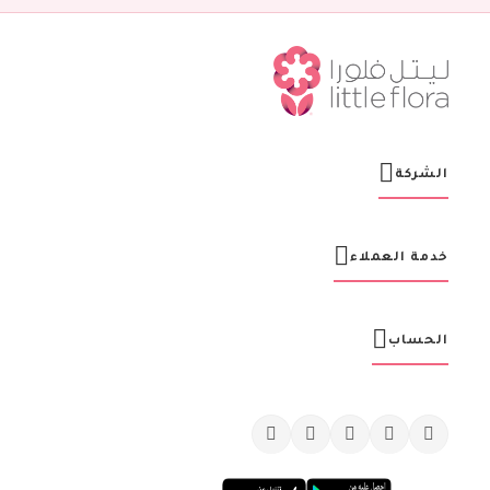
ش
ر
ت
ن
ا
ا
ل
ب
ر
الشركة
ي
د
ي
ة
خدمة العملاء
:
الحساب