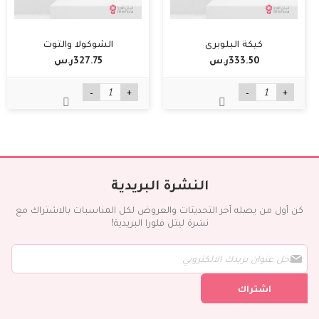
كيكة البلوبري
الشوكولا والتوت
333.50ر.س‏
327.75ر.س‏
-
+
-
+
النشرة البريدية
كن أول من يصله آخر التحديثات والعروض لكل المناسبات بالاشتراك مع
نشرة ليتل فلورا البريدية!
س
ج
ل
اشتراك
ف
ي
ن