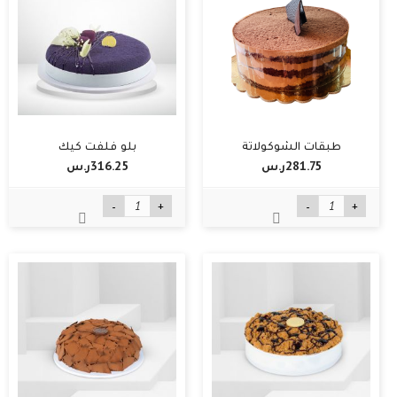
طبقات الشوكولاتة
بلو فلفت كيك
281.75ر.س‏
316.25ر.س‏
-
+
-
+