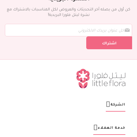
كن أول من يصله آخر التحديثات والعروض لكل المناسبات بالاشتراك مع
نشرة ليتل فلورا البريدية!
س
ج
ل
اشتراك
ف
ي
ن
ش
ر
ت
ن
ا
ا
ل
ب
ر
الشركة
ي
د
ي
ة
خدمة العملاء
: