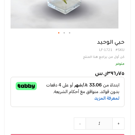
تخطي
حبي الوحيد
إلى
LF-1721
SKU
بداية
معرض
كن أول من يراجع هذا المنتج
الصور
متوفر
٣٩٦٫٧٥ر.س‏
-
+