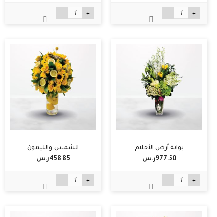
-
+
-
+
بوابة أرض الأحلام
الشمس والليمون
977.50ر.س‏
458.85ر.س‏
-
+
-
+