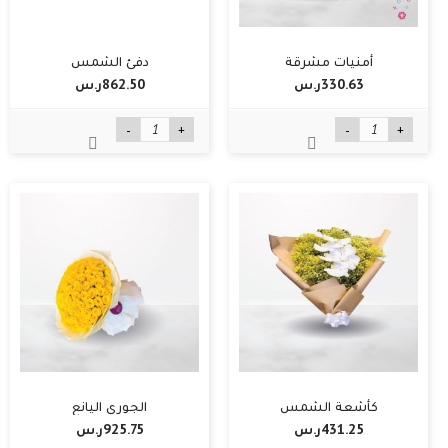
أمنيات مشرقة
دفئ الشمس
330.63ر.س‏
862.50ر.س‏
-
+
-
+
كأشعة الشمس
الجوري اليانع
431.25ر.س‏
925.75ر.س‏