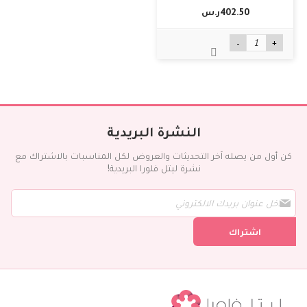
402.50ر.س‏
-
+
النشرة البريدية
كن أول من يصله آخر التحديثات والعروض لكل المناسبات بالاشتراك مع
نشرة ليتل فلورا البريدية!
س
ج
ل
اشتراك
ف
ي
ن
ش
ر
ت
ن