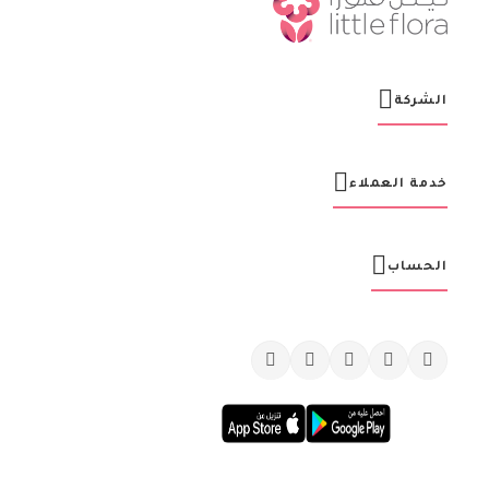
ا
ا
ل
ب
ر
الشركة
ي
د
ي
ة
خدمة العملاء
:
الحساب