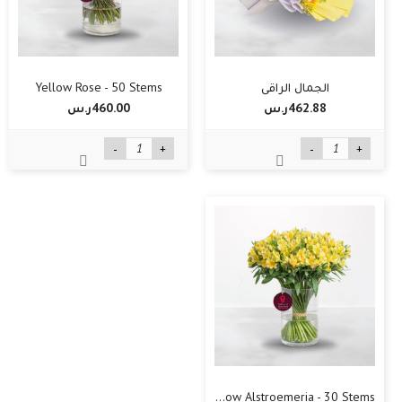
الجمال الراقي
Yellow Rose - 50 Stems
462.88ر.س‏
460.00ر.س‏
-
+
-
+
Yellow Alstroemeria - 30 Stems