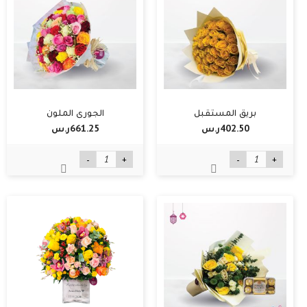
بريق المستقبل
الجوري الملون
402.50ر.س‏
661.25ر.س‏
-
+
-
+