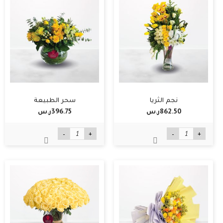
نجم الثريا
سحر الطبيعة
862.50ر.س‏
396.75ر.س‏
-
+
-
+