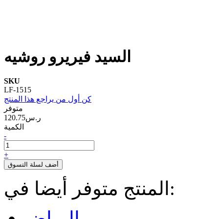
السيد فيريرو روشيه
SKU
LF-1515
كن أول من يراجع هذا المنتج
متوفر
120.75ر.س‏
الكمية
-
+
أضف لسلة التسوق
المنتج متوفر أيضا في:
الرياض