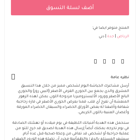
أضف لسلة التسوق
المنتج متوفر ايضا في:
الرياض
جدة
دبي
نظره عامة
أرسل مشاعرك الجياشة اليوم لشخص مميز من خلال هذا التنسيق
المشرق والذي يجمع بين الجوري القزمي الأصفر (البيبي روز) والجوري
اليانع الأصفر وورود الأليستروميريا مزدوجة اللون. يمكن لهذه الزهور
المنعشة أن تفرح أي قلب. قمنا بعرض الجوري الأصفر في فازة زجاجية
شفافة وأضفنا له بعض الأوراق الخضراء والسيقان الخضراء المورقة
وأغصان العنبية باللون الكريمي.
ستحمل هذه الهدية أمنياتك اللطيفة في يوم ميلاده أو تهنئتك الصادقة
في يوم تخرجه. يمكنك أيضاً إرسال هذه الهدية لصديق قد خرج للتو من
عملية جراحية أو لشخص قد تعافى من وعكة صحية قبل عدة أيام.
سيشعر المستلم بالدفئ والطمأنينة مجرد أن تصله هذه الورود الصفراء