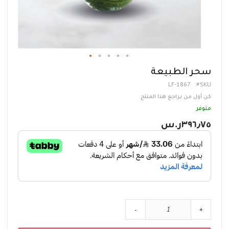
تخطي
سحر الطبيعة
إلى
LF-1867
SKU
بداية
معرض
كن أول من يراجع هذا المنتج
الصور
متوفر
٣٩٦٫٧٥ر.س‏
-
+