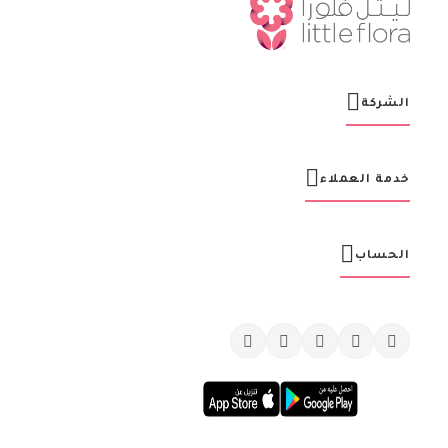
ن
ا
ا
ل
ب
ر
الشركة
ي
د
ي
ة
خدمة العملاء
:
الحساب