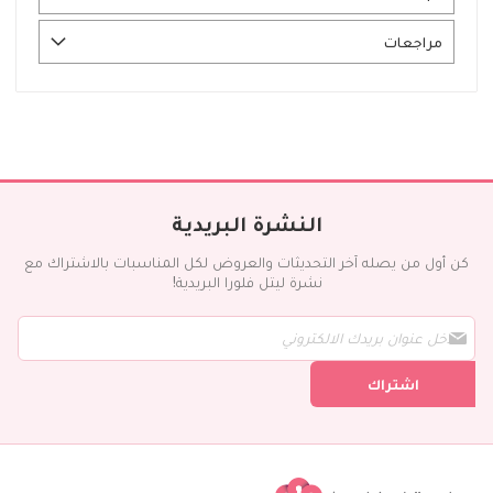
مراجعات
النشرة البريدية
كن أول من يصله آخر التحديثات والعروض لكل المناسبات بالاشتراك مع
نشرة ليتل فلورا البريدية!
س
ج
ل
اشتراك
ف
ي
ن
ش
ر
ت