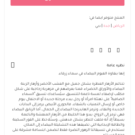
المنتج متوفر ايضا في:
الرياض
جدة
دبي
نظره عامة
إنها بنقاوة الغيوم البيضاء في سماء زرقاء.
تتناغم الأزهار العطرة بشكل جميل مع العشب الأخضر وأزهار الزينة
البيضاء والأوراق الخضراء. قمنا بعرضهم في مزهرية زجاجية على شكل
مكعّب لإضفاء لمسة ناعمة للتنسيق. سيُساعدك تنسيق "السماء
الصافية" على تهنئة امرأة أو رجل ببدء مرحلة جديدة أو الاحتفال بيوم
خاص أو إرسال التمنيات بالشفاء، فالجوري الأبيض يرمز إلى البدايات
الجديدة والنقاء، وترمز الهايدرنجا البيضاء إلى الجمال، أما الزنابق البيضاء
فهي ترمز إلى الزواج. يبدو هذا الخليط من الأزهار المنعشة والناعمة
بسيطاً إلا أنه ملفت للنظر بشكل مدهش، وستُلاحظ على الفور السكينة
والطاقة الإيجابية التي تضيفها هذه التشكيلة البيضاء إلى المكان.
نستخدم في تنسيقاتنا الزهور النضرة فقط لنضمن ابتسامة مشرقة على
وجه المستلم.