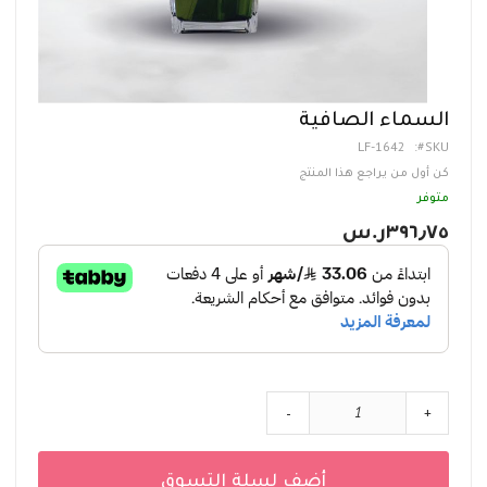
تخطي
السماء الصافية
إلى
LF-1642
SKU
بداية
معرض
كن أول من يراجع هذا المنتج
الصور
متوفر
٣٩٦٫٧٥ر.س‏
-
+
أضف لسلة التسوق