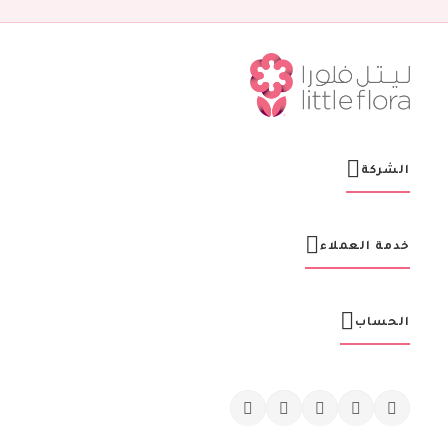
ن
ش
ر
ت
ن
ا
ا
ل
ب
ر
الشركة
ي
د
ي
ة
خدمة العملاء
:
الحساب