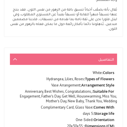
يُقال بأنه يصعُب أحياناً تنسيق باقة من الزهور من نفس اللون، فقد ينتج
عنها تنسيقاً مبهراً للغاية أو تنسيقاً بعيداً عن المستوى المطلوب. وفي
ليتل فلورا نحن على ثقة تامة بما نقدمه من تنسيقات، فلدينا مصممين
مبدعين، يُذهِلوننا دائما بأفكار رائعة حول ما يمكن فعله بالزهور من نفس
اللون.
التفاصيل
المزيد
White
من
Hydrangea, Lilies, Roses
المعلومات
Vase Arrangement
Anniversary, Best Wishes, Congratulations,
Engagement, Father's Day, Get Well, Housewarming, Miss You,
Mother's Day, New Baby, Thank You, Wedding
Complimentary Card, Glass Vase
5 days
One-Sided
20x30x35