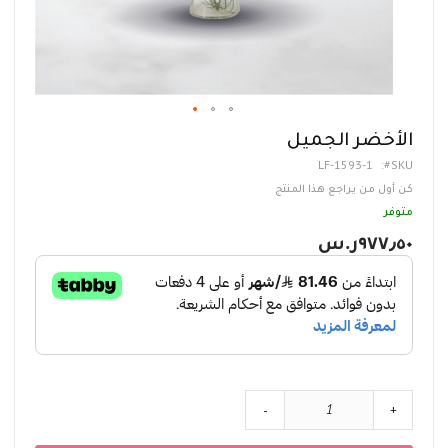
تخطي
الأخضر الجميل
إلى
LF-1593-1
SKU
بداية
معرض
كن أول من يراجع هذا المنتج
الصور
متوفر
٩٧٧٫٥٠ر.س‏
-
+