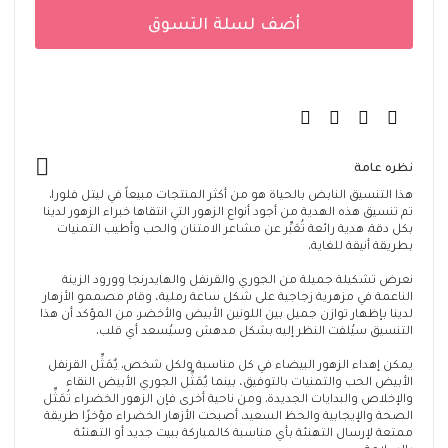
أضف لسلة التسوق
نظره عامة
هذا التنسيق النابض بالحياة هو من أكثر المنتجات مبيعاً في ليتل فلورا.
تم تنسيق هذه الهدية من أجود أنواع الزهور التي انتقاها خبراء الزهور لدينا
بكل دقة. هدية رائعة تُعَبِّر عن مشاعر الامتنان والحب وأطيب التمنيات
بطريقة أنيقة للغاية.
نعرض تشكيلة جميلة من الجوري والقرنفل والهايدرنجا وورود الزينة
الناعمة في مزهرية زجاجية على شكل ساعة رملية، وقام مصممو الأزهار
لدينا بإظهار توازن جميل بين اللونين الأبيض والأخضر. من المؤكد أن هذا
التنسيق سيُلفت النظر إليه بشكل مدهش وسيُسعد أي قلب.
يمكن إهداء الزهور البيضاء في كل مناسبة ولكل شخص. يٌمَثِّل القرنفل
الأبيض الحب والتمنيات بالتوفيق، بينما يٌمَثِّل الجوري الأبيض النقاء
والإخلاص والبدايات الجديدة. ومن ناحية أخرى فإن الزهور الخضراء تُمَثِّل
الصحة والإيجابية والحظ السعيد. أصبحت الأزهار الخضراء مؤخرًا طريقة
ممتعة لإرسال التهنئة بأي مناسبة كالمباركة ببيت جديد أو التهنئة