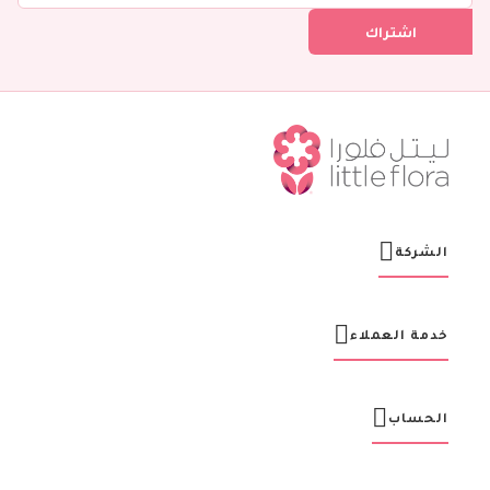
ل
اشتراك
ف
ي
ن
ش
ر
ت
ن
ا
ا
ل
ب
ر
الشركة
ي
د
ي
ة
خدمة العملاء
:
الحساب