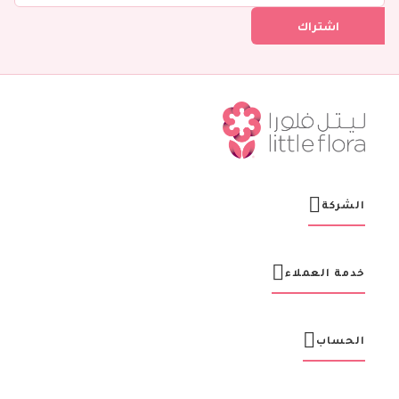
ل
اشتراك
ف
ي
ن
ش
ر
ت
ن
ا
ا
ل
ب
ر
الشركة
ي
د
ي
ة
خدمة العملاء
:
الحساب