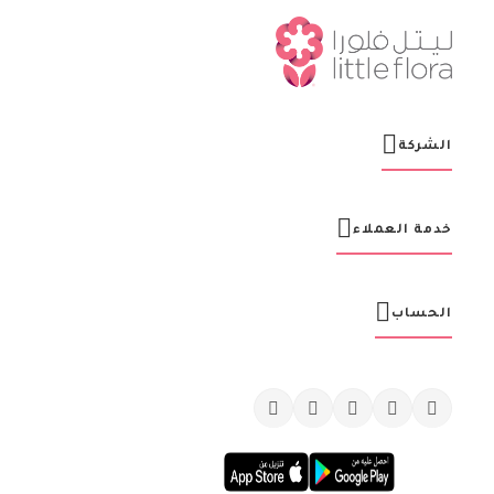
ر
ت
ن
ا
ا
ل
ب
ر
الشركة
ي
د
ي
ة
خدمة العملاء
:
الحساب