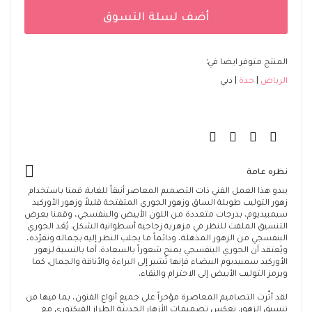
أضف لسلة التسوق
المنتج متوفر ايضا في:
الرياض
جدة
دبي
نظره عامة
يبدو هذا العمل الفني ذات التصميم المعاصر أنيقاً للغاية. قمنا باستخدام
زهور التوليب طويلة الساق وزهور الجوري المتفتحة قليلاً وزهور الأوركيد
سيمبيديوم، بدرجات متعددة من اللون الأبيض والبنفسجي، وقمنا بعرض
التنسيق الملفت للنظر في مزهرية زجاجية أسطوانية الشكل. يُعَد الجوري
البنفسجي من الزهور المذهلة، ودائماً ما يجلب النظر إليه بجماله وتفرّده،
ويُعتقد أن الجوري البنفسجي يمنح شعوراً بالسعادة. أما بالنسبة لزهور
الأوركيد سمبيديوم البيضاء فإنها تُشير إلى البراءة والأناقة والجمال. كما
ويرمز التوليب الأبيض إلى الاحترام والنقاء.
لقد أثّرت التصاميم المعاصرة مؤخراً على جميع أنواع الفنون، بما فيها فن
تنسيق الزهور. تعكس تصميمات الأزهار الحديثة الطراز الفيكتوري مع