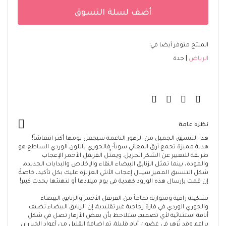
أضف لسلة التسوق
المنتج متوفر أيضا في:
الرياض
جدة
نظره عامة
هذا التنسيق الجميل من الزهور الناعمة سيجعل يومها أكثر انتعاشاً!
هدية مميزة تجمع أرق المعاني سوياً؛ فالجوري باللون الوردي الساطع هو
طريقة للتعبير عن الشكر الجزيل. ويمثِّل القرنفل الأحمر الإعجاب
والمودة، بينما تمثل الزنابق البيضاء النقاء والإخلاص والبدايات الجديدة.
شكل التنسيق المميز سينال إعجاب الأنثى العزيزة عليك بكل تأكيد، خاصةً
إن قمت بإرسال هذه الورود كهدية في يوم ميلادها أو لتهنئها بحدث كبير!
تشكيلة راقية ومتوازنة تماماً من القرنفل الأحمر والزنابق البيضاء
والجوري الوردي في فازة زجاجية غير تقليدية. إن الزنابق البيضاء تضيف
أناقة استثنائية لأي تصميم. ستلاحظ بأن بعض الأزهار تصل في شكل
براعم وقد تُزهِر في غضون أيام قليلة. تم إضافة القليل من أعواد الخيزران