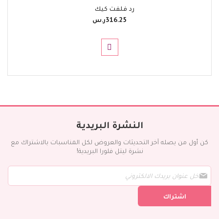
رد فلفت كيك
316.25ر.س‏
النشرة البريدية
كن أول من يصله آخر التحديثات والعروض لكل المناسبات بالاشتراك مع
نشرة ليتل فلورا البريدية!
س
ج
ل
اشتراك
ف
ي
ن