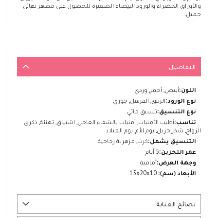
والأوراق الخضراء والورود البيضاء الصغيرة للحصول على مظهر نهائي
جميل.
التفاصيل
المزيد
أبيض, أحمر, وردي
من
الزنبق, القرنفل, جوري
المعلومات
تنسيق مائي
أطيب الأمنيات, أمنيات بالشفاء العاجل, اشتياق, تهنئة, ذكرى
الزواج, شكر جزيل, يوم الأم, يوم الميلاد
كرت, مزهرية زجاجية
5 أيام
أمامية
15x20x10
نصائح العناية