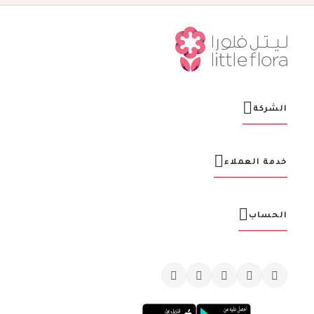
ش
ر
ت
ن
ا
ا
ل
ب
ر
الشركة
ي
د
ي
ة
خدمة العملاء
:
الحساب