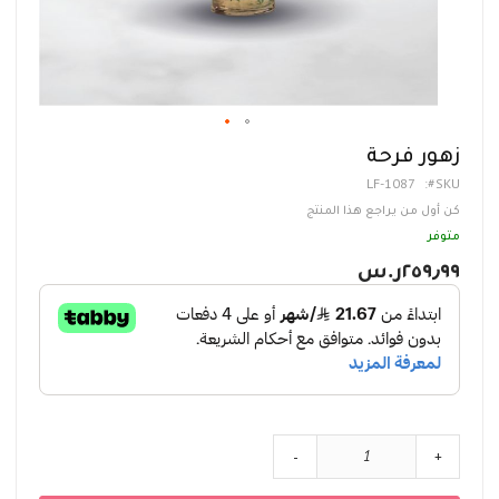
تخطي
زهور فرحة
إلى
LF-1087
SKU
بداية
معرض
كن أول من يراجع هذا المنتج
الصور
متوفر
٢٥٩٫٩٩ر.س‏
-
+