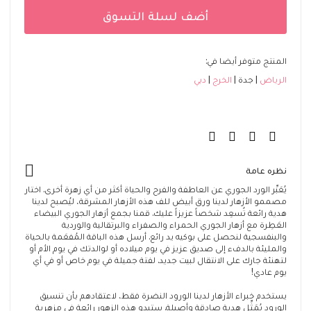
أضف لسلة التسوق
المنتج متوفر أيضا في:
الرياض
جدة
الخرج
دبي
نظره عامة
يُعَبِّر الورد الجوري عن العاطفة والفرح والحياة أكثر من أي زهرة أخرى. اختار
مصممو الأزهار لدينا ورق أبيض للف هذه الأزهار المشرقة، ليُصبح لدينا
هدية رائعة تُسعِد شخصاً عزيزاً عليك. قمنا بجمع أزهار الجوري البيضاء
العَطِرة مع أزهار الجوري الحمراء والصفراء والبرتقالية والوردية
والبنفسجية لنحصل على بوكيه يد رائع. أرسل هذه الباقة المُفعَمة بالحياة
والمليئة بالدفء إلى صديق عزيز في يوم ميلاده أو لوالدتك في يوم الأم أو
لتهنئة جارك على الانتقال لبيت جديد. لفتة جميلة في يوم خاص أو في أي
يوم عادي!
يستخدم خبراء الأزهار لدينا الورود النضرة فقط، لاعتقادهم بأن تنسيق
الورود يُمَثِّل هدية صادقة وأصيلة. ستبدو هذه الزهور رائعة في مزهرية