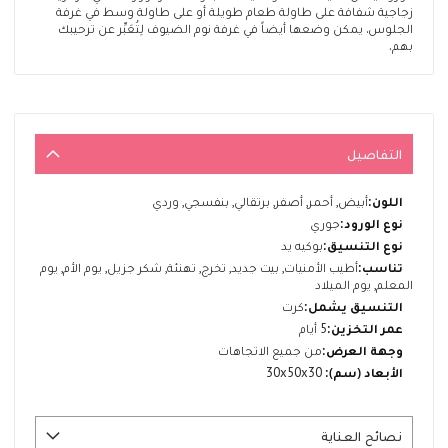
زجاجية شفافة على طاولة طعام طويلة أو على طاولة وسط في غرفة
الجلوس. يمكن وضعها أيضاً في غرفة نوم الضيوف لِتُعَبِّر عن ترحيبك
بهم.
التفاصيل
المزيد
أبيض, أحمر, أصفر, برتقالي, بنفسجي, وردي
من
جوري
المعلومات
بوكيه يد
أطيب الأمنيات, بيت جديد, تخرج, تهنئة, شكر جزيل, يوم الأم, يوم
المعلم, يوم الميلاد
كرت
5 أيام
من جميع الاتجاهات
30x50x30
نصائح العناية