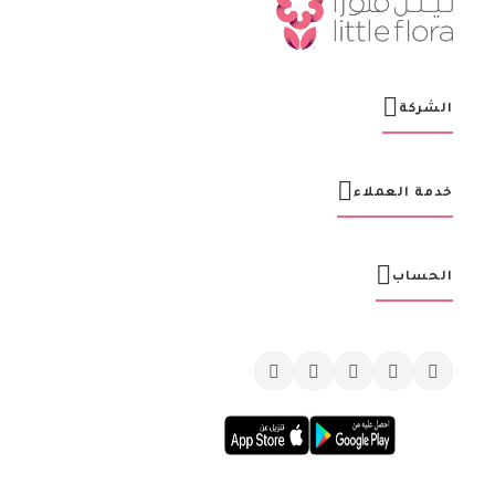
ن
ا
ا
ل
ب
ر
الشركة
ي
د
ي
ة
خدمة العملاء
:
الحساب