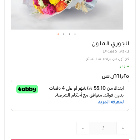
تخطي
الجوري الملون
إلى
LF-1660
SKU
بداية
معرض
كن أول من يراجع هذا المنتج
الصور
متوفر
٦٦١٫٢٥ر.س‏
-
+