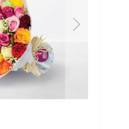
تخطي
إلى
بداية