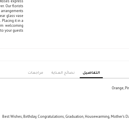
 Roses express
er. Our florists
al arrangements
lear glass vase
 Placing it in a
warm welcoming
o your guests.
التفاصيل
نصائح العناية
مراجعات
Orange, Pin
Best Wishes, Birthday, Congratulations, Graduation, Housewarming, Mother's D