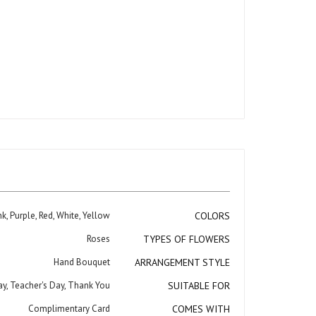
معرض
الصور
المزيد
k, Purple, Red, White, Yellow
COLORS
من
المعلومات
Roses
TYPES OF FLOWERS
Hand Bouquet
ARRANGEMENT STYLE
ay, Teacher's Day, Thank You
SUITABLE FOR
Complimentary Card
COMES WITH