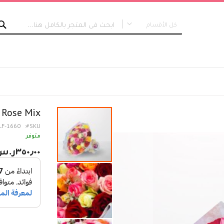
كل الأقسام
كل الأقسام
التخرج
Flora Dates
Rose Mix
LF-1660
SKU
متوفر
٣٥٠٫٠٠ر.س‏