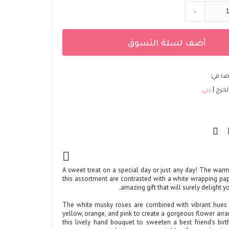
-
أضف لسلة التسوق
ضا في:
لخرج
دبي
A sweet treat on a special day or just any day! The warm
this assortment are contrasted with a white wrapping pap
amazing gift that will surely delight y
The white musky roses are combined with vibrant hues o
yellow, orange, and pink to create a gorgeous flower arr
this lively hand bouquet to sweeten a best friend's birt