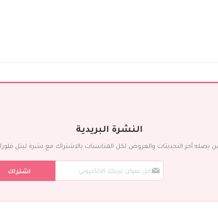
النشرة البريدية
ن يصله آخر التحديثات والعروض لكل المناسبات بالاشتراك مع نشرة ليتل فلورا ال
س
اشتراك
ج
ل
ف
ي
ن
ش