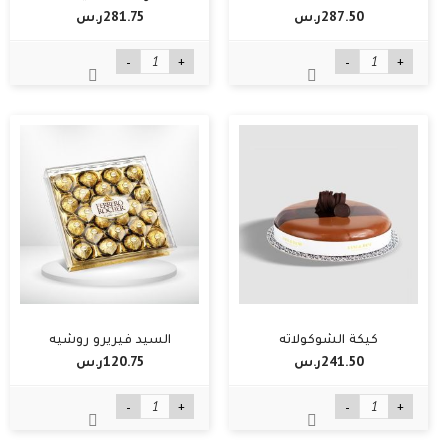
287.50ر.س‏
281.75ر.س‏
-
+
-
+
كيكة الشوكولاته
السيد فيريرو روشيه
241.50ر.س‏
120.75ر.س‏
-
+
-
+