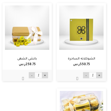
الشوكلاته الساحرة
باتشي الشهي
350.75ر.س‏
258.75ر.س‏
-
+
-
+