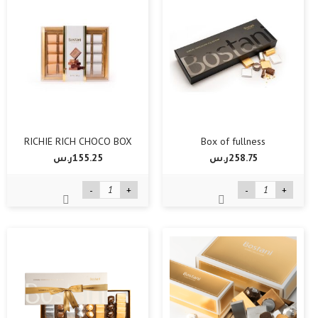
RICHIE RICH CHOCO BOX
Box of fullness
258.75ر.س‏
155.25ر.س‏
-
+
-
+