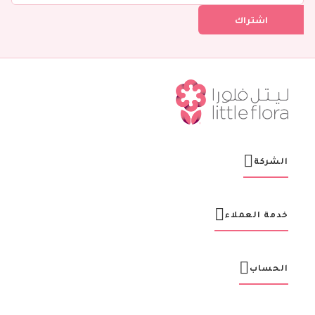
ل
اشتراك
ف
ي
ن
ش
ر
ت
ن
ا
ا
ل
ب
ر
الشركة
ي
د
ي
ة
خدمة العملاء
:
الحساب