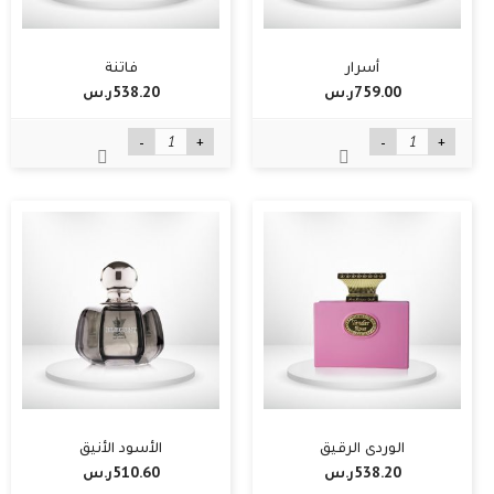
أسرار
فاتنة
759.00ر.س‏
538.20ر.س‏
-
+
-
+
الوردي الرقيق
الأسود الأنيق
538.20ر.س‏
510.60ر.س‏