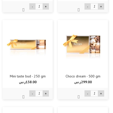
-
+
-
+
Mini taste bud - 250 gm
Choco dream - 500 gm
299.00ر.س‏
138.00ر.س‏
-
+
-
+