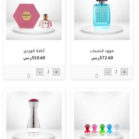
موود الشباب
أناقة الوردي
372.60ر.س‏
510.60ر.س‏
-
+
-
+