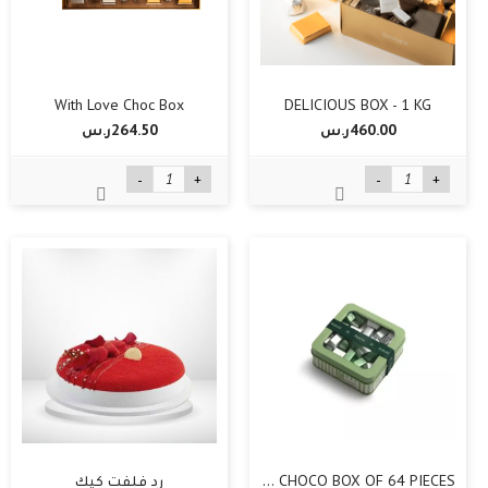
With Love Choc Box
DELICIOUS BOX - 1 KG
460.00ر.س‏
264.50ر.س‏
-
+
-
+
TIN CHOCO BOX OF 64 PIECES
رد فلفت كيك