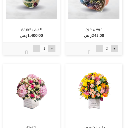
قوس قزح
البيبي الوردي
245.00ر.س‏
1,400.00ر.س‏
-
+
-
+
دفئ الشمس
الأنوثة