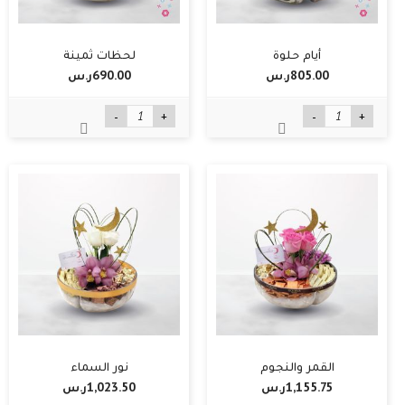
أيام حلوة
لحظات ثمينة
805.00ر.س‏
690.00ر.س‏
-
+
-
+
القمر والنجوم
نور السماء
1,155.75ر.س‏
1,023.50ر.س‏