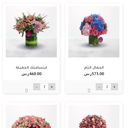
الجمال التام
ابتسامتك الجميلة
575.00ر.س‏
460.00ر.س‏
-
+
-
+