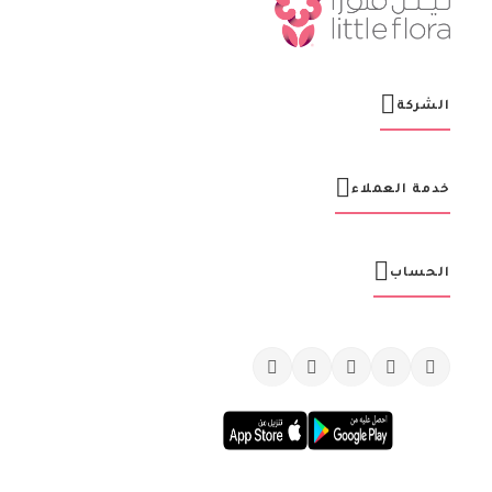
كن أول من يصله آخر التحديثات والعروض لكل المناسبات بالاشتراك مع
نشرة ليتل فلورا البريدية!
س
ج
ل
اشتراك
ف
ي
ن
ش
ر
ت
ن
ا
ا
ل
ب
ر
الشركة
ي
د
ي
ة
خدمة العملاء
: