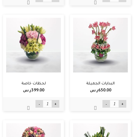
البدايات الجميلة
لحظات خاصة
650.00ر.س‏
399.00ر.س‏
-
+
-
+