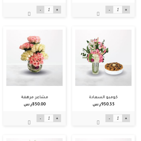
-
+
-
+
كومبو السعادة
مشاعر مرهفة
930.35ر.س‏
850.00ر.س‏
-
+
-
+