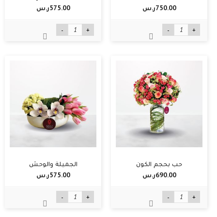
750.00ر.س‏
575.00ر.س‏
-
+
-
+
حب بحجم الكون
الجميلة والوحش
690.00ر.س‏
575.00ر.س‏
-
+
-
+