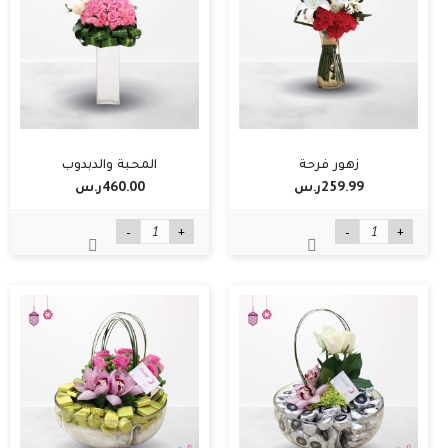
زهور فرحة
المحبة والدبدوب
259.99ر.س‏
460.00ر.س‏
-
+
-
+