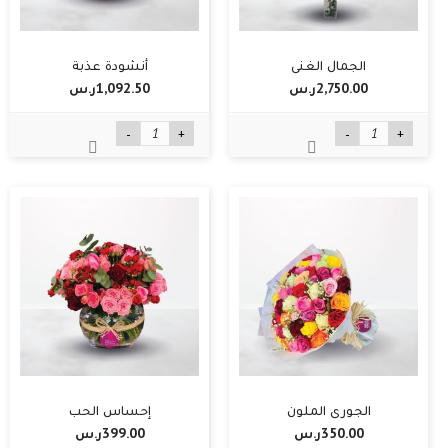
الجمال الغني
أنشودة عذبة
2,750.00ر.س‏
1,092.50ر.س‏
-
+
-
+
الجوري الملون
إحساس الحب
350.00ر.س‏
399.00ر.س‏