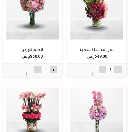
الفراشة البنفسجية
الحلم الوردي
549.00ر.س‏
850.00ر.س‏
-
+
-
+