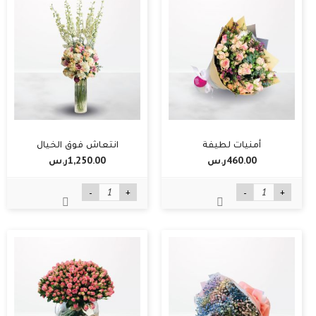
أمنيات لطيفة
انتعاش فوق الخيال
460.00ر.س‏
1,250.00ر.س‏
-
+
-
+