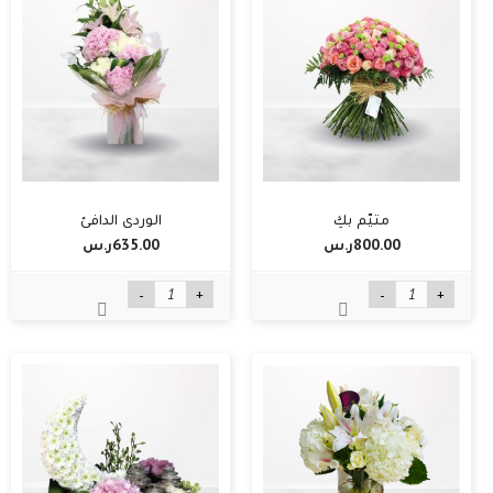
متيّم بكِ
الوردي الدافئ
800.00ر.س‏
635.00ر.س‏
-
+
-
+