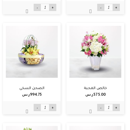
-
+
-
+
خالص المحبة
الصحن السخي
575.00ر.س‏
994.75ر.س‏
-
+
-
+