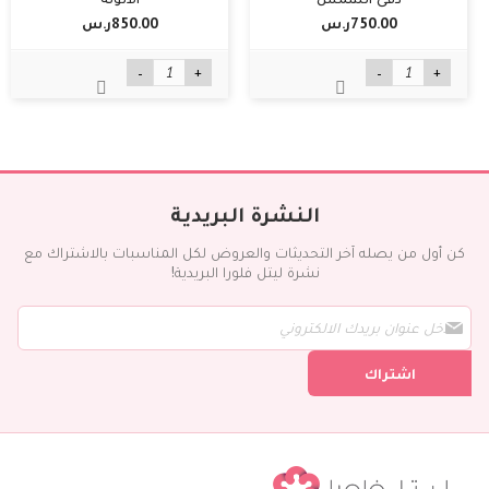
750.00ر.س‏
850.00ر.س‏
-
+
-
+
النشرة البريدية