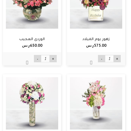
زهور يوم الميلاد
الوردي العجيب
575.00ر.س‏
650.00ر.س‏
-
+
-
+