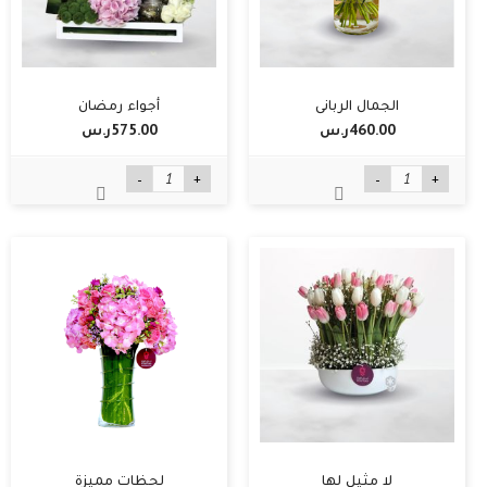
الجمال الرباني
أجواء رمضان
460.00ر.س‏
575.00ر.س‏
-
+
-
+
لا مثيل لها
لحظات مميزة