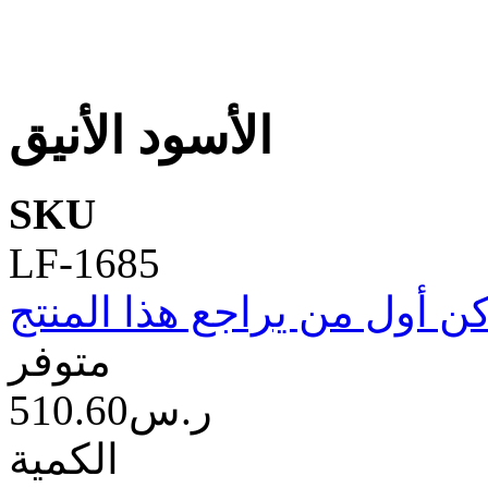
الأسود الأنيق
SKU
LF-1685
ن أول من يراجع هذا المنتج
متوفر
510.60ر.س‏
الكمية