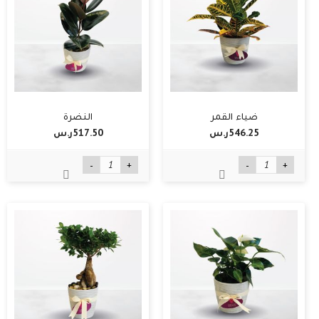
ضياء القمر
النضرة
546.25ر.س‏
517.50ر.س‏
-
+
-
+