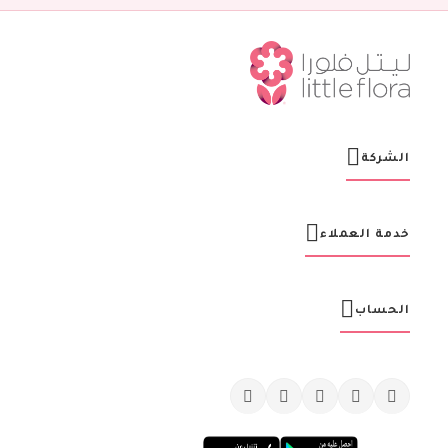
ش
ر
ت
ن
ا
ا
ل
ب
ر
الشركة
ي
د
ي
ة
خدمة العملاء
:
الحساب