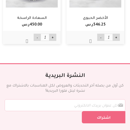
الأخضر الحيوي
السعادة الراسخة
546.25ر.س‏
450.00ر.س‏
-
+
-
+
النشرة البريدية
كن أول من يصله آخر التحديثات والعروض لكل المناسبات بالاشتراك مع
نشرة ليتل فلورا البريدية!
س
ج
ل
اشتراك
ف
ي
ن