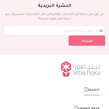
النشرة البريدية
كن أول من يصله آخر التحديثات والعروض لكل المناسبات بالاشتراك مع
نشرة ليتل فلورا البريدية!
س
ج
ل
اشتراك
ف
ي
ن
ش
ر
ت
ن
ا
ا
ل
ب
ر
الشركة
ي
د
ي
ة
خدمة العملاء