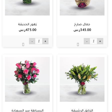
جمال صارخ
زهور الحديقة
345.00ر.س‏
475.00ر.س‏
-
+
-
+
الزنابق الرشيقة
البساطة سر السعادة