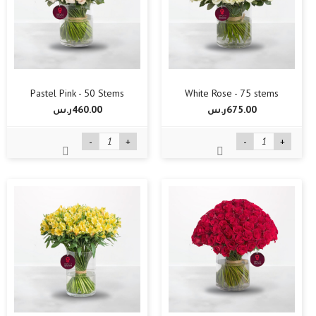
Pastel Pink - 50 Stems
White Rose - 75 stems
675.00ر.س‏
460.00ر.س‏
-
+
-
+