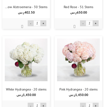
Yellow Alstroemeria - 30 Stems
Red Rose - 51 Stems
650.00ر.س‏
402.50ر.س‏
-
+
-
+
White Hydrangea - 20 stems
Pink Hydrangea - 20 stems
1,450.00ر.س‏
1,450.00ر.س‏
-
+
-
+