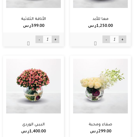
معا للأبد
الأناقة الثلاثية
1,250.00ر.س‏
399.00ر.س‏
-
+
-
+
صفاء ومحبة
البيبي الوردي
299.00ر.س‏
1,400.00ر.س‏