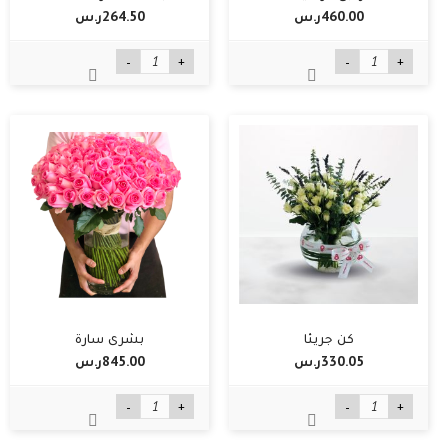
460.00ر.س‏
264.50ر.س‏
-
+
-
+
كن جريئا
بشرى سارة
330.05ر.س‏
845.00ر.س‏
-
+
-
+