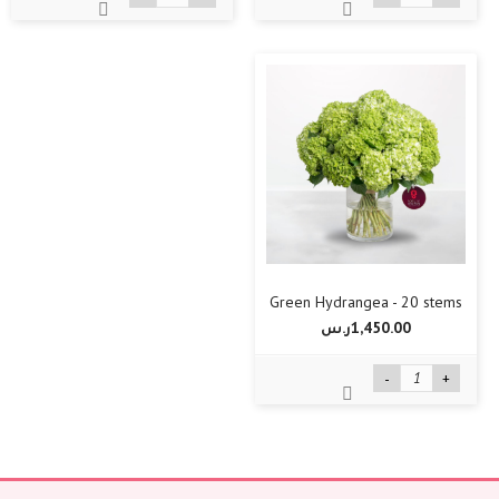
Green Hydrangea - 20 stems
1,450.00ر.س‏
-
+