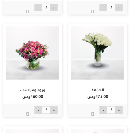
-
+
-
+
الحالمة
ورود وفراشات
475.00ر.س‏
460.00ر.س‏
-
+
-
+