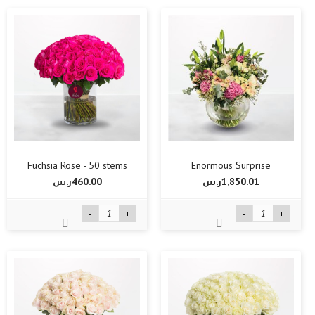
Fuchsia Rose - 50 stems
Enormous Surprise
1,850.01ر.س‏
460.00ر.س‏
-
+
-
+