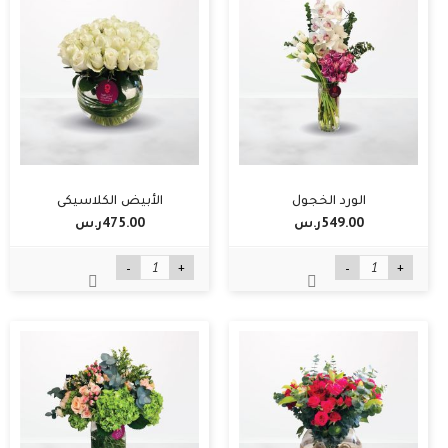
الورد الخجول
الأبيض الكلاسيكي
549.00ر.س‏
475.00ر.س‏
-
+
-
+