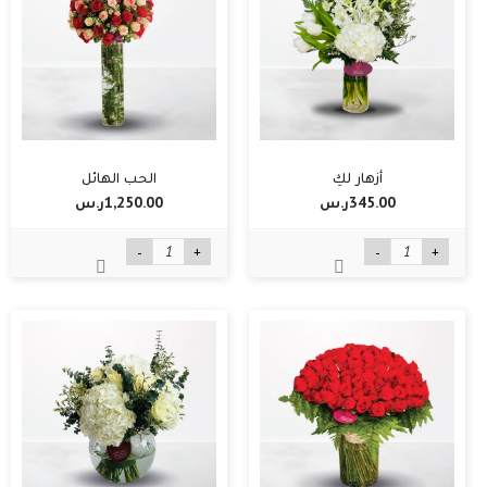
أزهار لكِ
الحب الهائل
345.00ر.س‏
1,250.00ر.س‏
-
+
-
+