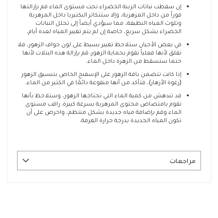
إن سقطت نباتات الزينة الخضراء تحت مستوى الماء قم بإزالتها
فوراً من داخل المزهرية، وإلا ستتكاثر البكتيريا داخل المزهرية
وتلوث المياه النظيفة، مما سيؤدي أيضاً إلى تحلل النباتات
الخضراء بشكل سريع، خاصة إن لم يتم تغيير المياه لعدة أيام.
في بعض الأحيان ستلاحظ تغيير بسيط على لون حواف الزهور، فلا
تقلق لأنها فعلياً تقوم بحماية الزهور. قم بإزالة هذه البتلات لأنها
حتما ستسقط من الزهرة داخل الماء.
إذا كانت تتضمن باقة الزهور على الإسفنج الخاص بتنسيق الزهور
(رغوة الأزهار)، فتأكد من أنها منقوعة دائمًا في الكثير من الماء.
قد تندهش من كمية الماء التي تحتاجها الزهور، وستلاحظ بأنها
تقوم بامتصاص محتوى المزهرية بسرعة كبيرة. راقب مستوى
الماء وقم بإضافة مياه جديدة بشكل منتظم، واحرص على أن
تكون المياه الجديدة بدرجة حرارة الغرفة.
مراجعات