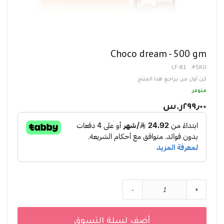
تخطي
Choco dream - 500 gm
إلى
LF-B1
SKU
بداية
معرض
كن أول من يراجع هذا المنتج
الصور
متوفر
٢٩٩٫٠٠ر.س‏
-
+
أضف لسلة التسوق