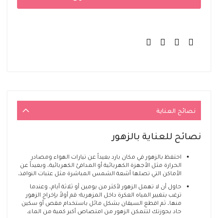
نصائح العناية
نصائح للعناية بالزهور
احتفظ بالزهور في مكان بارد بعيداً عن تيارات الهواء ومصادر
الحرارة مثل الأجهزة الكهربائية أو المدافئ الكهربائية، وبعيداً عن
الأماكن التي تصلها أشعة الشمس المباشرة مثل عتبات النوافذ.
حاول أن لا تهمل الزهور لأكثر من يومين أو ثلاثة أيام، وعندما
ترغب بتغيير المياه العكرة داخل المزهرية؛ قم أولاً بإخراج الزهور
منها، ثم اقطع السيقان بشكل مائل باستخدام مقص أو سكين
حاد بحوزتك لتتمكن الزهور من امتصاص أكبر كمية من الماء.