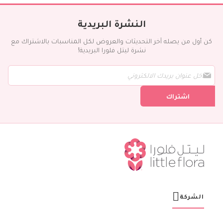
النشرة البريدية
كن أول من يصله آخر التحديثات والعروض لكل المناسبات بالاشتراك مع
نشرة ليتل فلورا البريدية!
س
ج
ل
اشتراك
ف
ي
ن
ش
ر
ت
ن
ا
ا
ل
ب
ر
الشركة
ي
د
ي