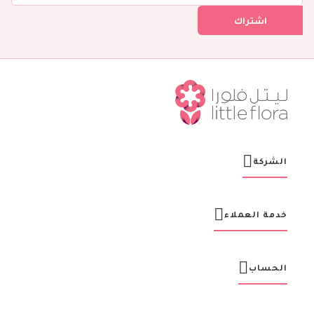
ل
اشتراك
ف
ي
ن
ش
ر
ت
ن
ا
ا
ل
ب
ر
الشركة
ي
د
ي
ة
خدمة العملاء
:
الحساب