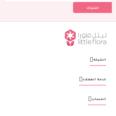
ل
اشتراك
ف
ي
ن
ش
ر
ت
ن
ا
ا
ل
ب
ر
الشركة
ي
د
ي
ة
خدمة العملاء
:
الحساب