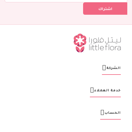
ل
اشتراك
ف
ي
ن
ش
ر
ت
ن
ا
ا
ل
ب
ر
الشركة
ي
د
ي
ة
خدمة العملاء
:
الحساب