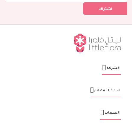
ل
اشتراك
ف
ي
ن
ش
ر
ت
ن
ا
ا
ل
ب
ر
الشركة
ي
د
ي
ة
خدمة العملاء
:
الحساب