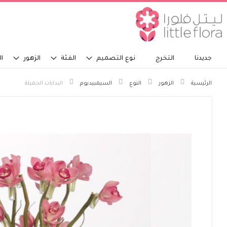
جديدنا
التخرج
نوع التصميم
الفئة
الزهور
ال
الرئيسية
الزهور
النوع
السيمبيديوم
البدايات الجميلة
انتقل
إلى
النهاية
معرض
الصور