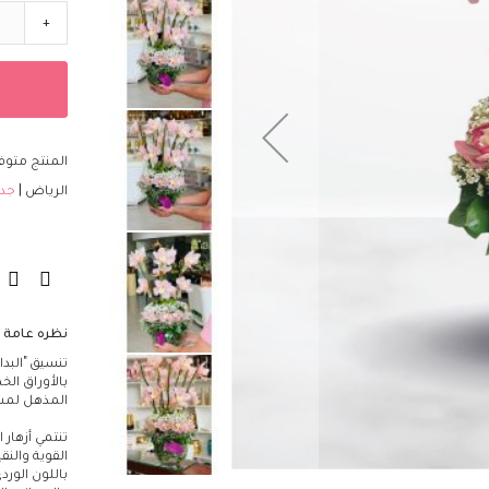
مؤسسات
+
تصاميم فاخرة
الزهور
اللون
أحمر
أصفر
المنتج متوفر
أرجواني
الرياض
جد
برتقالي
أبيض
أزرق
وردي
قرنفلي
نظره عامة
أخضر
تنسيق "البدا
بالأوراق الخ
مختلط
المذهل لمسة
النوع
تنتمي أزهار 
التوليب
القوية والنقي
الكالا
باللون الورد