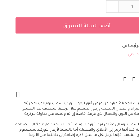
-
أضف لسلة التسوق
 أيضا في:
ة
دبي
يات الجميلة" عبارة عن عرض أنيق لزهور الأوركيد سمبيديوم الوردية مزيّنة
ضراء والعيدان الخشبية وزهور الجيبسوفيلا الرقيقة. سيضيف هذا التنسيق
 من اللون والجمال لأي غرفة، خاصةً إن تم وضعه على طاولة مركزية.
السمبيديوم إلى عائلة زهرة الأوركيد، وترمز أزهار السمبيديوم عامةً إلى الصداقة
ة. كما أنها ترمز إلى الأخلاق والفضيلة. أما بالنسبة لأزهار الأوركيد سمبيديوم
ي المُلفت؛ فإنها ترمز لكل ما سبق ذكره إضافة إلى دلالتها على الأنوثة