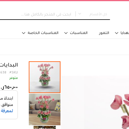
كل الأقسام
كل الأقسام
هدايا
التمور
المناسبات
المناسبات الخاصة
جديدنا
التخرج
نوع التصميم
مسكة عروس
البدايات
باقات اليد
1638
SKU
تنسيق في سلة
متوفر
تنسيق فازة - مع ماء
٦٥٠٫٠٠ر.س‏
تنسيق فازة - على اسفنج
تنسيق للطاولة
تنسيق على صينية
اكسسوارات تلبس
تصاميم خاصة
الفئة