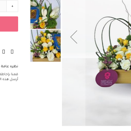
مؤسسات
+
تصاميم فاخرة
الزهور
اللون
أحمر
أصفر
أرجواني
برتقالي
أبيض
نظره عامة
أزرق
قمنا بإحاطة 
أرسل هذه ال
وردي
قرنفلي
أخضر
مختلط
النوع
التوليب
الكالا