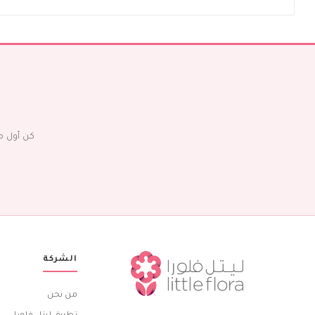
كن أول م
الشركة
من نحن
تطبيق ليتل فلورا