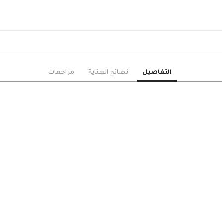
الزنبق
الأوركيد
الجوري
البيبي جوري
القرنفل
الخزامى
التفاصيل
نصائح العناية
مراجعات
الأستوما
الهايدرنجا
دوار الشمس
السيمبيديوم
الجيبسوفيلا
الأقحوان
ورود منوعة
الهدايا
حزم هدايا مميزة
ورد وهدايا
نباتات زينة داخلية