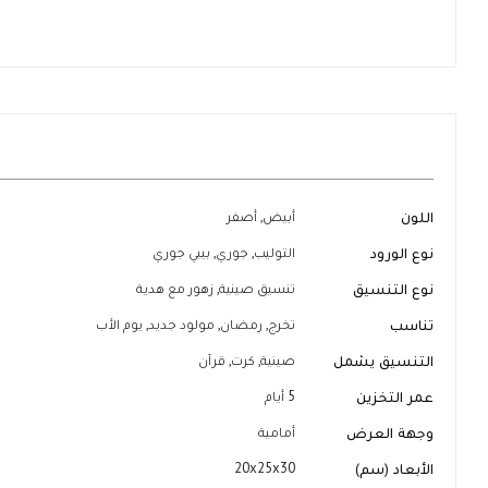
تخطي
إلى
بداية
معرض
الصور
المزيد
اللون
أبيض, أصفر
من
المعلومات
نوع الورود
التوليب, جوري, بيبي جوري
نوع التنسيق
تنسيق صينية, زهور مع هدية
تناسب
تخرج, رمضان, مولود جديد, يوم الأب
التنسيق يشمل
صينية, كرت, قرآن
عمر التخزين
5 أيام
وجهة العرض
أمامية
الأبعاد (سم)
20x25x30