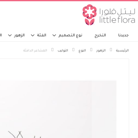
جديدنا
التخرج
نوع التصميم
الفئة
الزهور
ال
الرئيسية
الزهور
النوع
التوليب
المشاعر الدافئة
انتقل
إلى
النهاية
معرض
الصور