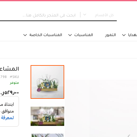
كل الأقسام
كل الأقسام
هدايا
التمور
المناسبات
المناسبات الخاصة
جديدنا
التخرج
نوع التصميم
مسكة عروس
المشاعر
باقات اليد
1798
SKU
تنسيق في سلة
متوفر
تنسيق فازة - مع ماء
٥٢٩٫٠٠ر.س‏
تنسيق فازة - على اسفنج
تنسيق للطاولة
تنسيق على صينية
اكسسوارات تلبس
تصاميم خاصة
الفئة