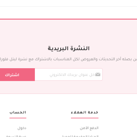
ورد مع شوكليت
إضافات
عطور
شوكولاته
بالونات
كيك
التمور
النشرة البريدية
المناسبات
ن يصله آخر التحديثات والعروض لكل المناسبات بالاشتراك مع نشرة ليتل فلورا ال
يوم الميلاد
س
تمنيات بالشفاء
اشتراك
ج
ذكرى الزواج
ل
ف
مولود جديد
ي
الزواج
ن
بيت جديد
ش
ر
تهاني و تبريكات
خدمة العملاء
الحساب
ت
الشكر الجزيل
ن
ا
الخطوبة
الدفع الآمن
دخول
ا
أطيب الأمنيات
ل
المزايا المقدمة للعميل
عربة التسوق