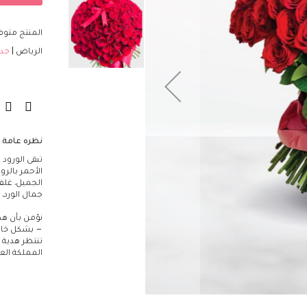
مؤسسات
تصاميم فاخرة
المنتج متوفر
الزهور
الرياض
جد
اللون
أحمر
أصفر
أرجواني
برتقالي
نظره عامة
أبيض
تبقى الورود
أزرق
الجميل. غلفن
وردي
جمال الورد. 
قرنفلي
نؤمن بأن هدا
أخضر
– بشكل خاص 
مختلط
تنتظر هدية 
المملكة العر
النوع
التوليب
الكالا