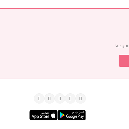
بريدية!