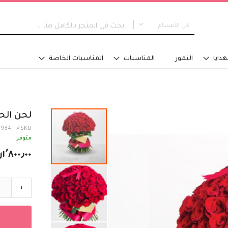
كل الأقسام
كل الأقسام
هدايا
التمور
المناسبات
المناسبات الخاصة
جديدنا
التخرج
نوع التصميم
مسكة عروس
لحن الح
باقات اليد
1934
SKU
تنسيق في سلة
متوفر
تنسيق فازة - مع ماء
١٬٨٠٠٫٠٠ر.س‏
تنسيق فازة - على اسفنج
تنسيق للطاولة
تنسيق على صينية
+
اكسسوارات تلبس
تصاميم خاصة
الفئة