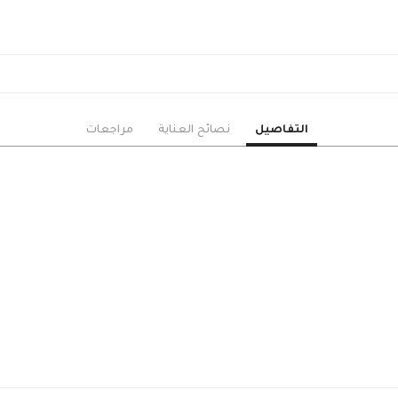
الزنبق
الأوركيد
الجوري
البيبي جوري
القرنفل
الخزامى
التفاصيل
نصائح العناية
مراجعات
الأستوما
الهايدرنجا
دوار الشمس
السيمبيديوم
الجيبسوفيلا
الأقحوان
ورود منوعة
الهدايا
حزم هدايا مميزة
ورد وهدايا
نباتات زينة داخلية