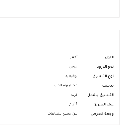
تخطي
إلى
بداية
معرض
الصور
المزيد
اللون
أحمر
من
المعلومات
نوع الورود
جوري
نوع التنسيق
بوكيه يد
تناسب
محبة, يوم الحب
التنسيق يشمل
كرت
عمر التخزين
7 أيام
وجهة العرض
من جميع الاتجاهات