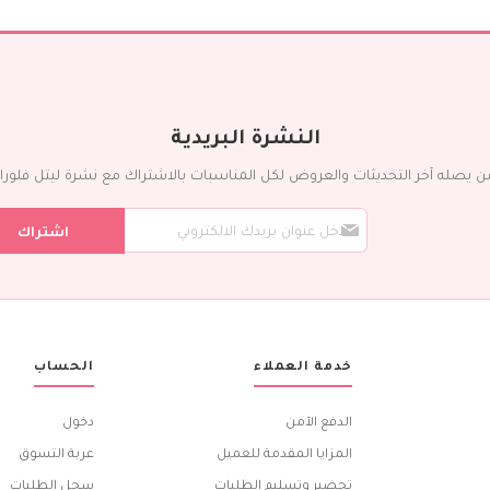
ورد مع شوكليت
إضافات
عطور
شوكولاته
بالونات
النشرة البريدية
كيك
التمور
ن يصله آخر التحديثات والعروض لكل المناسبات بالاشتراك مع نشرة ليتل فلورا ال
المناسبات
س
يوم الميلاد
اشتراك
ج
ل
تمنيات بالشفاء
ف
ذكرى الزواج
ي
مولود جديد
ن
ش
الزواج
ر
خدمة العملاء
الحساب
بيت جديد
ت
ن
تهاني و تبريكات
ا
الدفع الآمن
دخول
الشكر الجزيل
ا
ل
المزايا المقدمة للعميل
عربة التسوق
الخطوبة
ب
أطيب الأمنيات
تحضير وتسليم الطلبات
سجل الطلبات