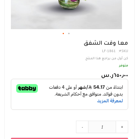
تخطي
معا وقت الشفق
إلى
LF-1861
SKU
بداية
معرض
كن أول من يراجع هذا المنتج
الصور
متوفر
٦٥٠٫٠٠ر.س‏
-
+