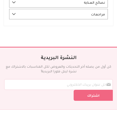
نصائح العناية
مراجعات
النشرة البريدية
كن أول من يصله آخر التحديثات والعروض لكل المناسبات بالاشتراك مع
نشرة ليتل فلورا البريدية!
س
ج
ل
اشتراك
ف
ي
ن
ش
ر