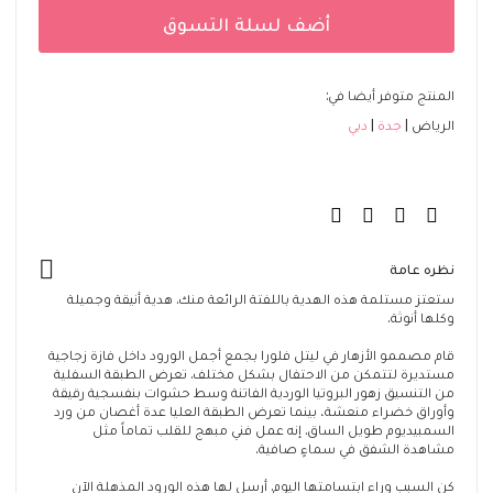
أضف لسلة التسوق
المنتج متوفر أيضا في:
الرياض
جدة
دبي
نظره عامة
ستعتز مستلمة هذه الهدية باللفتة الرائعة منك. هدية أنيقة وجميلة
وكلها أنوثة.
قام مصممو الأزهار في ليتل فلورا بجمع أجمل الورود داخل فازة زجاجية
مستديرة لتتمكن من الاحتفال بشكل مختلف. تعرض الطبقة السفلية
من التنسيق زهور البروتيا الوردية الفاتنة وسط حشوات بنفسجية رقيقة
وأوراق خضراء منعشة، بينما تعرض الطبقة العليا عدة أغصان من ورد
السمبيديوم طويل الساق. إنه عمل فني مبهج للقلب تماماً مثل
مشاهدة الشفق في سماءٍ صافية.
كن السبب وراء ابتسامتها اليوم. أرسل لها هذه الورود المذهلة الآن