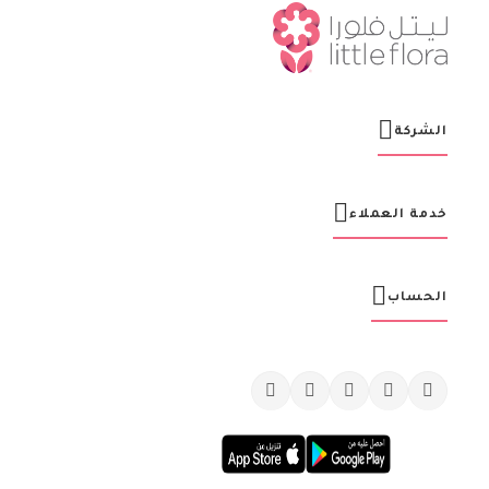
ت
ن
ا
ا
ل
ب
ر
الشركة
ي
د
ي
ة
خدمة العملاء
:
الحساب