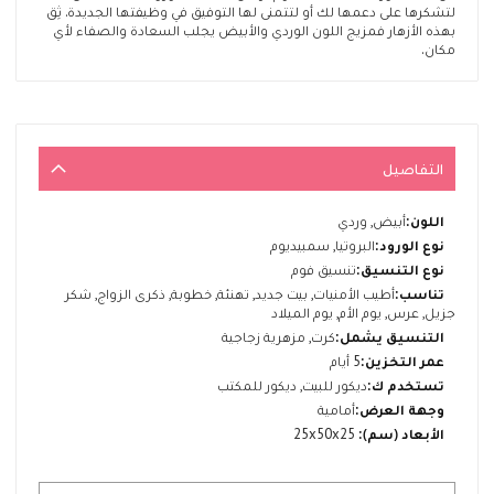
لتشكرها على دعمها لك أو لتتمنى لها التوفيق في وظيفتها الجديدة. ثِق
بهذه الأزهار فمزيج اللون الوردي والأبيض يجلب السعادة والصفاء لأي
مكان.
التفاصيل
المزيد
أبيض, وردي
من
البروتيا, سمبيديوم
المعلومات
تنسيق فوم
أطيب الأمنيات, بيت جديد, تهنئة, خطوبة, ذكرى الزواج, شكر
جزيل, عرس, يوم الأم, يوم الميلاد
كرت, مزهرية زجاجية
5 أيام
ديكور للبيت, ديكور للمكتب
أمامية
25x50x25