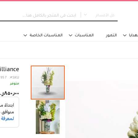
كل الأقسام
كل الأقسام
هدايا
التمور
المناسبات
المناسبات الخاصة
جديدنا
التخرج
نوع التصميم
مسكة عروس
illiance
باقات اليد
1957
SKU
تنسيق في سلة
متوفر
تنسيق فازة - مع ماء
٨٥٠٫٠٠ر.س‏
تنسيق فازة - على اسفنج
تنسيق للطاولة
تنسيق على صينية
اكسسوارات تلبس
تصاميم خاصة
الفئة