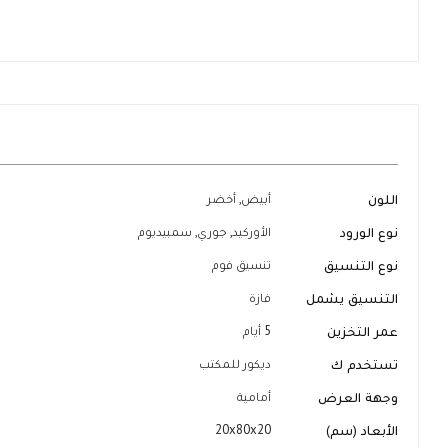
تخطي
إلى
بداية
معرض
الصور
المزيد
اللون
أبيض, أخضر
من
المعلومات
نوع الورود
الأوركيد, جوري, سمبيديوم
نوع التنسيق
تنسيق فوم
التنسيق يشمل
فازة
عمر التخزين
5 أيام
تستخدم ك
ديكور للمكتب
وجهة العرض
أمامية
الأبعاد (سم)
20x80x20