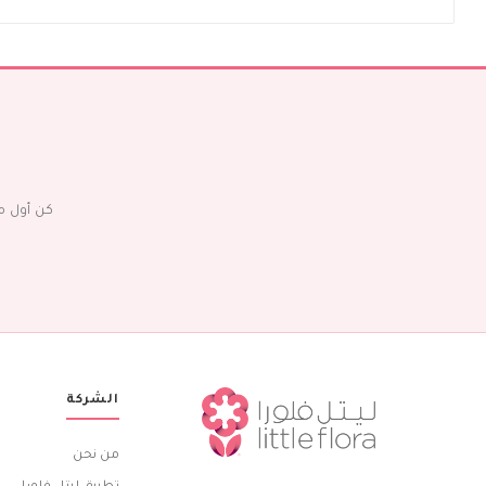
كن أول م
الشركة
من نحن
تطبيق ليتل فلورا