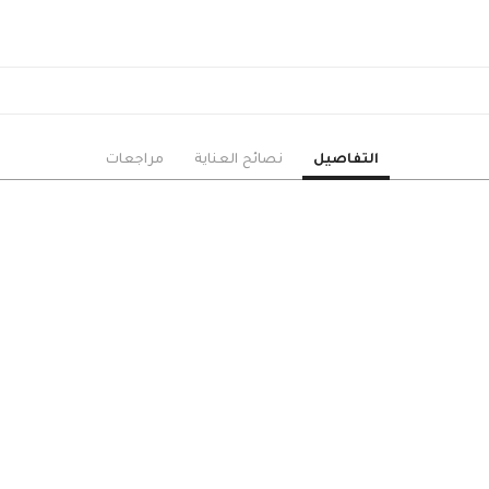
الزنبق
الأوركيد
الجوري
البيبي جوري
القرنفل
الخزامى
التفاصيل
نصائح العناية
مراجعات
الأستوما
الهايدرنجا
دوار الشمس
السيمبيديوم
الجيبسوفيلا
الأقحوان
ورود منوعة
الهدايا
حزم هدايا مميزة
ورد وهدايا
نباتات زينة داخلية