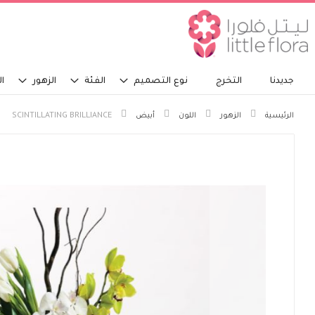
جديدنا
التخرج
نوع التصميم
الفئة
الزهور
ال
الرئيسية
الزهور
اللون
أبيض
SCINTILLATING BRILLIANCE
انتقل
إلى
النهاية
معرض
الصور