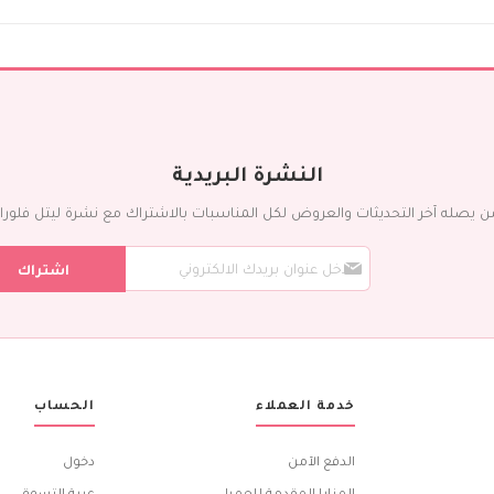
ورد مع شوكليت
إضافات
عطور
شوكولاته
بالونات
كيك
التمور
النشرة البريدية
المناسبات
ن يصله آخر التحديثات والعروض لكل المناسبات بالاشتراك مع نشرة ليتل فلورا ال
يوم الميلاد
س
تمنيات بالشفاء
اشتراك
ج
ذكرى الزواج
ل
ف
مولود جديد
ي
الزواج
ن
بيت جديد
ش
ر
تهاني و تبريكات
خدمة العملاء
الحساب
ت
الشكر الجزيل
ن
ا
الخطوبة
الدفع الآمن
دخول
ا
أطيب الأمنيات
ل
المزايا المقدمة للعميل
عربة التسوق