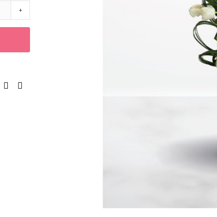
مؤسسات
+
تصاميم فاخرة
الزهور
اللون
أحمر
أصفر
أرجواني
برتقالي
أبيض
أزرق
وردي
قرنفلي
أخضر
مختلط
النوع
التوليب
الكالا