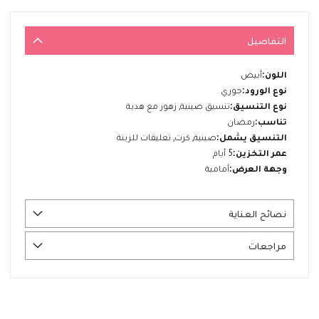
التفاصيل
المزيد
أبيض
من
جوري
المعلومات
تنسيق صينية, زهور مع هدية
رمضان
صينية, كرت, تعليقات للزينة
5 أيام
أمامية
نصائح العناية
مراجعات