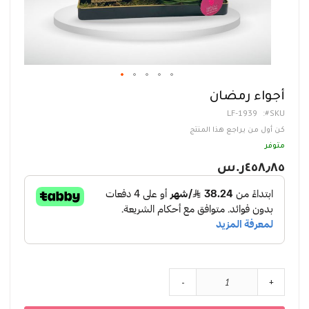
تخطي
أجواء رمضان
إلى
LF-1939
SKU
بداية
معرض
كن أول من يراجع هذا المنتج
الصور
متوفر
٤٥٨٫٨٥ر.س‏
-
+