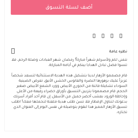
أضف لسلة التسوق
نظره عامة
نتمنى لكم ولأسركم شهراً مباركاً! رمضان شهر العبادات وصلة الرحم، فلا
تنسوا فضل تبادل الهدايا بينكم في أيامه المباركة.
قام مصممو الأزهار لدينا بتشكيل هذه الهدية الاستثنائية لتسعد شخصاً
عزيزاً عليك بزهورها النضرة والفانوس الخشبي الأنيق. تعرض الصينية
السوداء تشكيلة فاتنة من الجوري الأبيض وورد الشمع الأبيض صغير
الحجم. قام مصممونا بتزيين التنسيق بأوراق خضراء رفيعة من الأعلى
وإحاطة الورود بعشب أخضر جميل من الأسفل. إن قام أحد أفراد أسرتك
بدعوتك لتناول الإفطار فلا تنسَ طلب هدية ملفتة لتحملها معك! اطلب
تنسيق الأزهار المميز هذا لنقوم بتوصيله في نفس اليوم إلى العنوان الذي
تختاره.