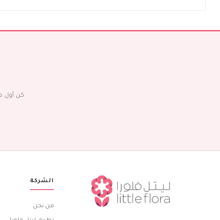
كن أول م
الشركة
من نحن
تطبيق ليتل فلورا