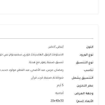
تخطي
إلى
بداية
معرض
الصور
المزيد
اللون
أبيض, أخضر
من
المعلومات
نوع الورود
الاستوما, الزنبق, الهايدرنجا, جوري, سمبيديوم, بيبي ج
نوع التنسيق
تنسيق صينية, زهور مع هدية
تناسب
رمضان, عرس, عيد الأضحى, عيد الفطر, مولود جديد, يوم
التنسيق يشمل
شوكلاتة, صينية, كرت, قرآن
عمر التخزين
5 أيام
وجهة العرض
أمامية
الأبعاد (سم)
20x40x30