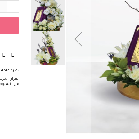
مؤسسات
+
تصاميم فاخرة
الزهور
اللون
أحمر
أصفر
أرجواني
برتقالي
أبيض
نظره عامة
أزرق
القرآن الكر
من الأستوما 
وردي
قرنفلي
أخضر
مختلط
النوع
التوليب
الكالا