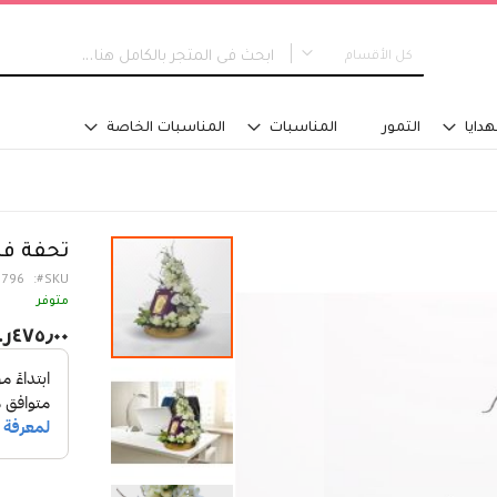
كل الأقسام
كل الأقسام
هدايا
التمور
المناسبات
المناسبات الخاصة
جديدنا
التخرج
نوع التصميم
مسكة عروس
تحفة فن
باقات اليد
1796
SKU
تنسيق في سلة
متوفر
تنسيق فازة - مع ماء
٤٧٥٫٠٠ر.س‏
تنسيق فازة - على اسفنج
تنسيق للطاولة
تنسيق على صينية
اكسسوارات تلبس
تصاميم خاصة
الفئة