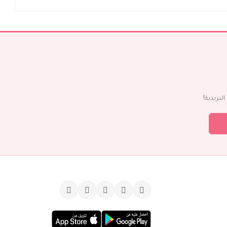
بريدية!