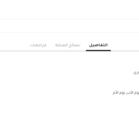
الزنبق
الأوركيد
الجوري
البيبي جوري
القرنفل
الخزامى
التفاصيل
نصائح العناية
مراجعات
الأستوما
الهايدرنجا
دوار الشمس
وري
السيمبيديوم
الجيبسوفيلا
الأقحوان
 الأب, يوم الأم
ورود منوعة
الهدايا
حزم هدايا مميزة
ورد وهدايا
نباتات زينة داخلية