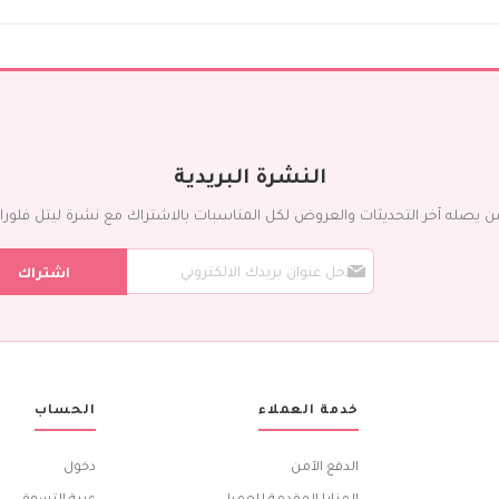
ورد مع شوكليت
إضافات
عطور
شوكولاته
بالونات
كيك
التمور
النشرة البريدية
المناسبات
ن يصله آخر التحديثات والعروض لكل المناسبات بالاشتراك مع نشرة ليتل فلورا ال
يوم الميلاد
س
تمنيات بالشفاء
اشتراك
ج
ذكرى الزواج
ل
ف
مولود جديد
ي
الزواج
ن
بيت جديد
ش
ر
تهاني و تبريكات
خدمة العملاء
الحساب
ت
الشكر الجزيل
ن
ا
الخطوبة
الدفع الآمن
دخول
ا
أطيب الأمنيات
ل
المزايا المقدمة للعميل
عربة التسوق