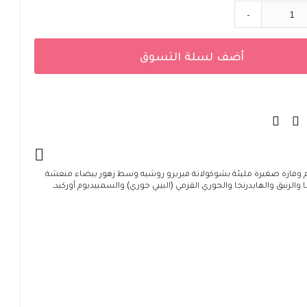
-
أضف لسلة التسوق
يم وفازة صغيرة مليئة بشوكولاتة فيريرو روشيه وسط زهور بيضاء منعشة
والزنبق والهايدرنجا والجوري القزمي (البيبي جوري) والسمبيديوم أوركيد.