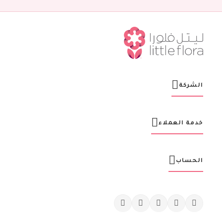
ن
ش
ر
ت
ن
ا
ا
ل
ب
ر
الشركة
ي
د
ي
ة
خدمة العملاء
:
الحساب