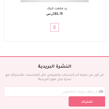
رد فلفت كيك
281.75ر.س‏
النشرة البريدية
كن أول من يصله آخر التحديثات والعروض لكل المناسبات بالاشتراك مع
نشرة ليتل فلورا البريدية!
س
ج
ل
اشتراك
ف
ي