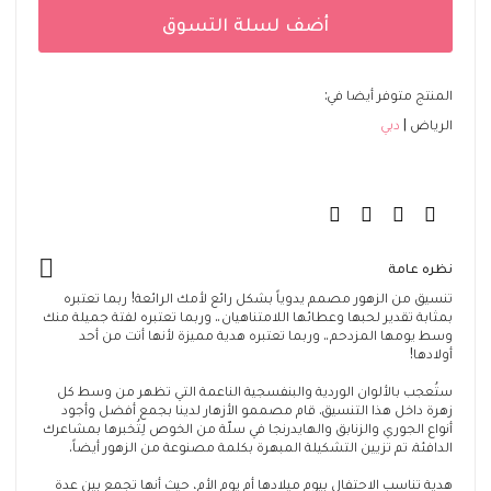
أضف لسلة التسوق
المنتج متوفر أيضا في:
الرياض
دبي
نظره عامة
تنسيق من الزهور مصمم يدوياً بشكل رائع لأمك الرائعة! ربما تعتبره
بمثابة تقدير لحبها وعطائها اللامتناهيان.. وربما تعتبره لفتة جميلة منك
وسط يومها المزدحم.. وربما تعتبره هدية مميزة لأنها أتت من أحد
أولادها!
ستُعجب بالألوان الوردية والبنفسجية الناعمة التي تظهر من وسط كل
زهرة داخل هذا التنسيق. قام مصممو الأزهار لدينا بجمع أفضل وأجود
أنواع الجوري والزنابق والهايدرنجا في سلّة من الخوص لِتُخبرها بمشاعرك
الدافئة. تم تزيين التشكيلة المبهرة بكلمة مصنوعة من الزهور أيضاً.
هدية تناسب الاحتفال بيوم ميلادها أم يوم الأم، حيث أنها تجمع بين عدة