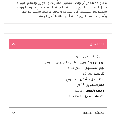
معانٍ جميلة في آنٍ واحد.. فزهور الهايدرنجا والجوري والزنابق الوردية
تُمَثِّل الاهتمام والفرح والنعمة والأنوثة والإعجاب؛ بينما يرمز الأوركيد
سمبيديوم البنفسجي إلى الفخامة والاحترام. حتماً ستُغيِّر مزاجها
وتُسعِدها عندما ترى كلمة "أمي - MOM" أعلى الباقة.
التفاصيل
المزيد
بنفسجي, وردي
من
الزنبق, الهايدرنجا, جوري, سمبيديوم
المعلومات
تنسيق سلة
يوم الأم
توبر ورقي, سلة
5 أيام
أمامية
15x25x15
نصائح العناية