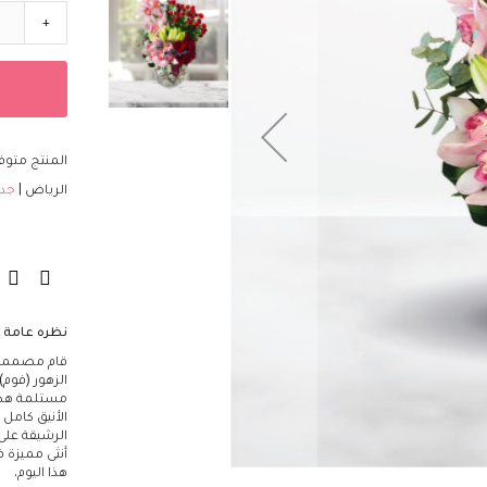
مؤسسات
+
تصاميم فاخرة
الزهور
اللون
أحمر
أصفر
المنتج متوفر
أرجواني
الرياض
جد
برتقالي
أبيض
أزرق
وردي
قرنفلي
نظره عامة
أخضر
قام مصممو ا
الزهور (فوم
مختلط
مستلمة هذه 
النوع
الأنيق كامل 
الرشيقة على 
التوليب
أنثى مميزة ف
الكالا
هذا اليوم.