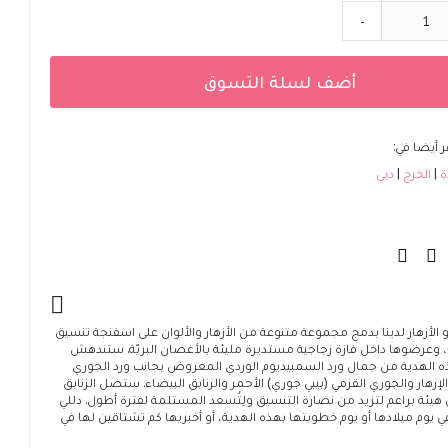
-
أضف لسلة التسوق
 أيضا في:
ة
الخرج
دبي
لأزهار لدينا بدمج مجموعة متنوعة من الأزهار والألوان على اسفنجة تنسيق
)، وعرضوها داخل فازة زجاجية مستديرة مليئة بالأغصان البريّة. ستندهش
الهدية من جمال ورد السمبيديوم الوردي المعروض بجانب ورد الجوري
الإزهار والجوري القزمي (بيبي جوري) الأحمر والزنابق البيضاء. ستصل الزنابق
هيئة براعم لتزيد من نضارة التنسيق ولِتُسعد المستلمة لفترة أطول. دللي
ي يوم ميلادها أو يوم خطوبتها بهذه الهدية، أو أخبريها كم تشتاقين لها في