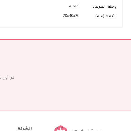
وجهة العرض
أمامية
الأبعاد (سم)
20x40x20
كن أول م
الشركة