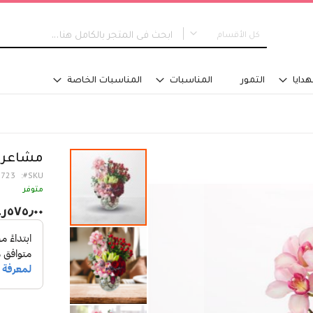
كل الأقسام
كل الأقسام
هدايا
التمور
المناسبات
المناسبات الخاصة
جديدنا
التخرج
نوع التصميم
مسكة عروس
مشاعر 
باقات اليد
1723
SKU
تنسيق في سلة
متوفر
تنسيق فازة - مع ماء
٥٧٥٫٠٠ر.س‏
تنسيق فازة - على اسفنج
تنسيق للطاولة
تنسيق على صينية
اكسسوارات تلبس
تصاميم خاصة
الفئة