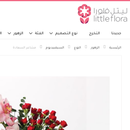
جديدنا
التخرج
نوع التصميم
الفئة
الزهور
ال
الرئيسية
الزهور
النوع
السيمبيديوم
مشاعر السعادة
انتقل
إلى
النهاية
معرض
الصور