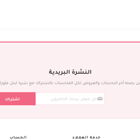
ورد مع شوكليت
إضافات
عطور
شوكولاته
بالونات
كيك
التمور
المناسبات
يوم الميلاد
النشرة البريدية
تمنيات بالشفاء
ذكرى الزواج
ن يصله آخر التحديثات والعروض لكل المناسبات بالاشتراك مع نشرة ليتل فلورا ال
مولود جديد
س
الزواج
اشتراك
ج
بيت جديد
ل
ف
تهاني و تبريكات
ي
الشكر الجزيل
ن
ش
الخطوبة
ر
خدمة العملاء
الحساب
أطيب الأمنيات
ت