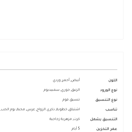
تخطي
إلى
بداية
معرض
الصور
المزيد
اللون
أبيض, أحمر, وردي
من
المعلومات
نوع الورود
الزنبق, جوري, سمبيديوم
نوع التنسيق
تنسيق فوم
تناسب
اشتياق, خطوبة, ذكرى الزواج, عرس, محبة, يوم الحب, ي
التنسيق يشمل
كرت, مزهرية زجاجية
عمر التخزين
5 أيام