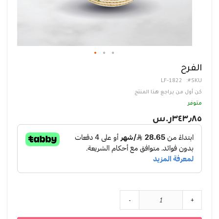
تخطي
الفرح
إلى
LF-1822
SKU
بداية
معرض
كن أول من يراجع هذا المنتج
الصور
متوفر
٣٤٣٫٨٥ر.س‏
-
+