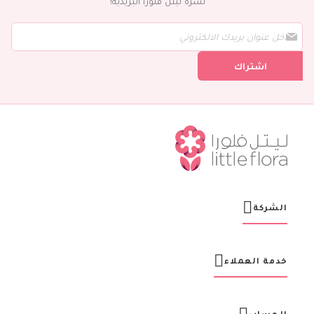
نشرة ليتل فلورا البريدية!
س
ج
ل
اشتراك
ف
ي
ن
ش
ر
ت
ن
ا
ا
ل
ب
ر
الشركة
ي
د
ي
ة
خدمة العملاء
:
الحساب