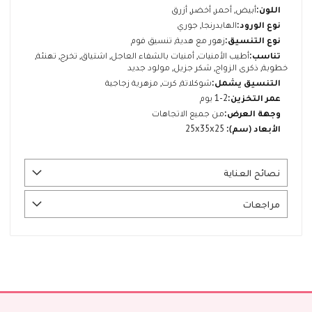
المزيد
أبيض, أحمر, أخضر, أزرق
من
الهايدرنجا, جوري
المعلومات
زهور مع هدية, تنسيق فوم
أطيب الأمنيات, أمنيات بالشفاء العاجل, اشتياق, تخرج, تهنئة,
خطوبة, ذكرى الزواج, شكر جزيل, مولود جديد
شوكلاتة, كرت, مزهرية زجاجية
1-2 يوم
من جميع الاتجاهات
25x35x25
نصائح العناية
مراجعات