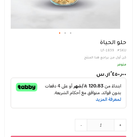
تخطي
حلو الحياة
إلى
LF-1839
SKU
بداية
معرض
كن أول من يراجع هذا المنتج
الصور
متوفر
١٬٤٥٠٫٠٠ر.س‏
-
+