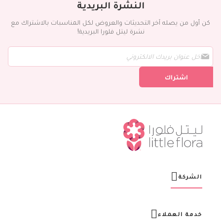
النشرة البريدية
كن أول من يصله آخر التحديثات والعروض لكل المناسبات بالاشتراك مع
نشرة ليتل فلورا البريدية!
س
ج
ل
اشتراك
ف
ي
ن
ش
ر
ت
ن
ا
ا
ل
ب
ر
الشركة
ي
د
ي
ة
خدمة العملاء
: