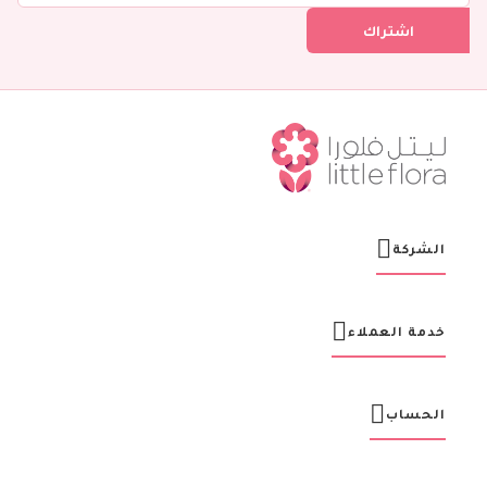
ل
اشتراك
ف
ي
ن
ش
ر
ت
ن
ا
ا
ل
ب
ر
الشركة
ي
د
ي
ة
خدمة العملاء
:
الحساب