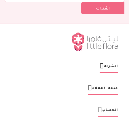
ل
اشتراك
ف
ي
ن
ش
ر
ت
ن
ا
ا
ل
ب
ر
الشركة
ي
د
ي
ة
خدمة العملاء
:
الحساب