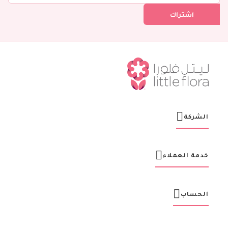
ل
اشتراك
ف
ي
ن
ش
ر
ت
ن
ا
ا
ل
ب
ر
الشركة
ي
د
ي
ة
خدمة العملاء
:
الحساب