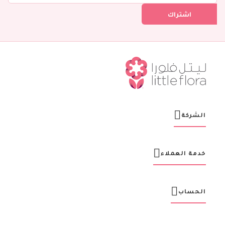
ل
اشتراك
ف
ي
ن
ش
ر
ت
ن
ا
ا
ل
ب
ر
الشركة
ي
د
ي
ة
خدمة العملاء
:
الحساب