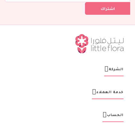
ل
اشتراك
ف
ي
ن
ش
ر
ت
ن
ا
ا
ل
ب
ر
الشركة
ي
د
ي
ة
خدمة العملاء
:
الحساب